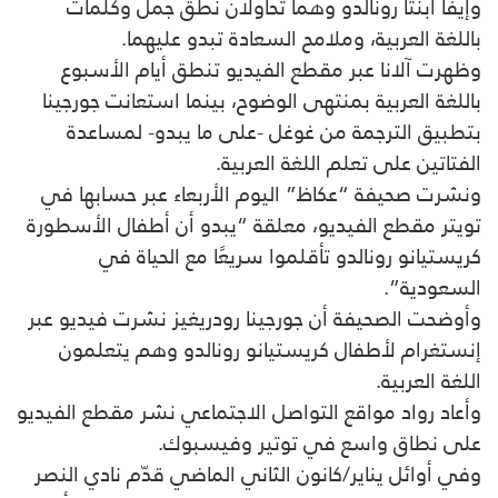
وإيفا ابنتا رونالدو وهما تحاولان نطق جمل وكلمات
باللغة العربية، وملامح السعادة تبدو عليهما.
وظهرت آلانا عبر مقطع الفيديو تنطق أيام الأسبوع
باللغة العربية بمنتهى الوضوح، بينما استعانت جورجينا
بتطبيق الترجمة من غوغل -على ما يبدو- لمساعدة
الفتاتين على تعلم اللغة العربية.
ونشرت صحيفة “عكاظ” اليوم الأربعاء عبر حسابها في
تويتر مقطع الفيديو، معلقة “يبدو أن أطفال الأسطورة
كريستيانو رونالدو تأقلموا سريعًا مع الحياة في
السعودية”.
وأوضحت الصحيفة أن جورجينا رودريغيز نشرت فيديو عبر
إنستغرام لأطفال كريستيانو رونالدو وهم يتعلمون
اللغة العربية.
وأعاد رواد مواقع التواصل الاجتماعي نشر مقطع الفيديو
على نطاق واسع في توتير وفيسبوك.
وفي أوائل يناير/كانون الثاني الماضي قدّم نادي النصر