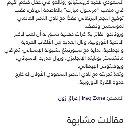
السعودي لاعبه كريستيانو رونالدو في حفل ضخم أقيم
في ملعب “مرسول مبارك” بالعاصمة الرياض، عقب
توقيع النجم البرتغالي عقدًا مع نادي النصر العالمي
لموسمين ونصف.
ورونالدو الفائز بـ5 كرات ذهبية سبق له أن لعب لأكبر
الأندية الأوروبية، ونال العديد من الألقاب الفردية
والجماعية، بداية مع سبورتينغ لشبونة الإسباني، ثم في
مانشستر يونايتد الإنجليزي، وريال مدريد الإسباني،
ويوفنتوس الإيطالي.
وتعدّ تجربته مع نادي النصر السعودي الأولى له خارج
حدود القارة الأوروبية.
المصدر:
Iraq Zone | عراق زون
مقالات مشابهة