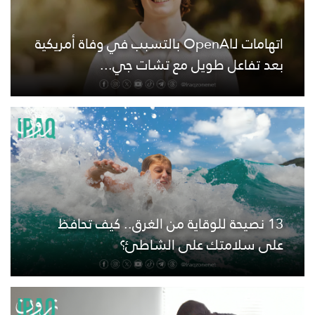
اتهامات لـOpenAI بالتسبب في وفاة أمريكية
بعد تفاعل طويل مع تشات جي...
13 نصيحة للوقاية من الغرق.. كيف تحافظ
على سلامتك على الشاطئ؟