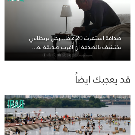
صداقة استمرت 20 عامًا.. رجل بريطاني
يكتشف بالصدفة أن أقرب صديقة له...
قد يعجبك ايضاً