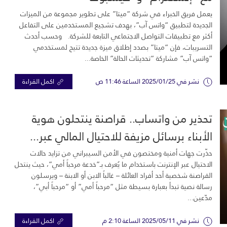
يعمل فريق الخبراء في شركة “ميتا” على تطوير مجموعة من الميزات
الجديدة لتطبيق “واتس آب”، بهدف تشجيع المستخدمين على التفاعل
أكثر مع تطبيقات التواصل الاجتماعي التابعة للشركة. وحسب أحدث
التسريبات، فإن “ميتا” بصدد إطلاق ميزة جديدة تتيح لمستخدمي
“واتس آب” مشاركة “تحديثات الحالة” الخاصة...
نشر في 2025/01/25 الساعة 11:46 ص
اكمل القراءة
تحذير من واتساب.. قراصنة ينتحلون هوية
الأبناء برسائل مزيفة للاحتيال المالي عبر...
حذّرت جهات أمنية ومختصون في الأمن السيبراني من تزايد حالات
الاحتيال عبر الإنترنت باستخدام ما يُعرف بـ”خدعة مرحباً أمي”، حيث ينتحل
القراصنة شخصية أحد أفراد العائلة – غالباً الابن أو الابنة – ويرسلون
رسالة نصية تبدأ بعبارة بسيطة مثل “مرحباً أمي” أو “مرحباً أبي”،
مدّعين...
نشر في 2025/05/11 الساعة 2:10 م
اكمل القراءة