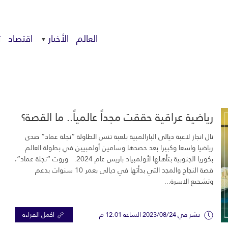
العالم
الأخبار
اقتصاد
ت
رياضية عراقية حققت مجداً عالمياً.. ما القصة؟
نال انجاز لاعبة ديالى البارالمبية بلعبة تنس الطاولة “نجلة عماد” صدى
رياضيا واسعا وكبيرا بعد حصدها وسامين أولمبيين في بطولة العالم
بكوريا الجنوبية بتأهلها لأولمبياد باريس عام 2024. وروت “نجلة عماد”،
قصة النجاح والمجد التي بدأتها في ديالى بعمر 10 سنوات بدعم
وتشجيع الاسرة...
نشر في 2023/08/24 الساعة 12:01 م
اكمل القراءة