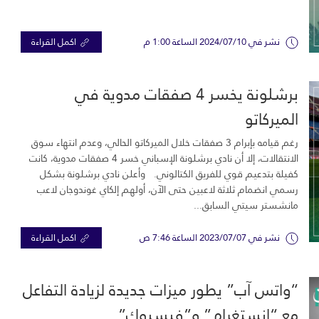
نشر في 2024/07/10 الساعة 1:00 م
اكمل القراءة
برشلونة يخسر 4 صفقات مدوية في
الميركاتو
رغم قيامه بإبرام 3 صفقات خلال الميركاتو الحالي، وعدم انتهاء سوق
الانتقالات، إلا أن نادي برشلونة الإسباني خسر 4 صفقات مدوية، كانت
كفيلة بتدعيم قوي للفريق الكتالوني. وأعلن نادي برشلونة بشكل
رسمي انضمام ثلاثة لاعبين حتى الآن، أولهم إلكاي غوندوجان لاعب
مانشستر سيتي السابق...
نشر في 2023/07/07 الساعة 7:46 ص
اكمل القراءة
“واتس آب” يطور ميزات جديدة لزيادة التفاعل
مع “إنستغرام” و”فيسبوك”