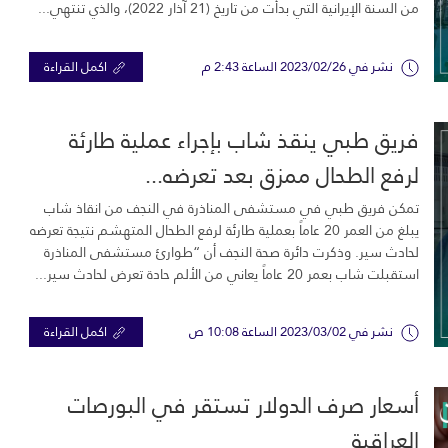
من السنة الإيرانية التي بدأت من تاريخ (21 آذار 2022)، والذي تنتهي...
نشر في 2023/02/26 الساعة 2:43 م
اكمل القراءة
فريق طبي ينقذ شاب بإجراء عملية طارئة
لرفع الطحال ممزق بعد تعرضه...
تمكن فريق طبي في مستشفى المناذرة في النجف من انقاذ شاب
يبلغ من العمر 20 عاماً بعملية طارئة لرفع الطحال المتهشم نتيجة تعرضه
لحادث سير. وذكرت دائرة صحة النجف أن “طوارئ مستشفى المناذرة
استقبلت شاب بعمر 20 عاماً يعاني من الألم حادة تعرض لحادث سير...
نشر في 2023/03/02 الساعة 10:08 ص
اكمل القراءة
أسعار صرف الدولار تستقر في البورصات
العراقية