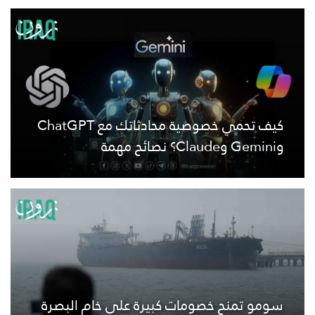
كيف تحمي خصوصية محادثاتك مع ChatGPT
وGemini وClaude؟ نصائح مهمة
سومو تمنح خصومات كبيرة على خام البصرة