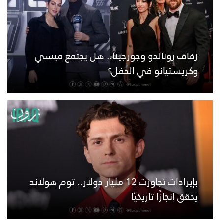
زفاف رونالدو وجورجينا.. هل يجتمع ميسي
وكريستيانو في الحفل؟
بإيرادات تجاوزت 12 مليار دولار.. توم هولاند
يحقق إنجازًا تاريخيًا