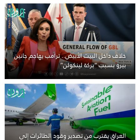
خلاف داخل البيت الأبيض.. ترامب يهاجم جانين
بيرو بسبب “بركة لينكولن”
العراق يقترب من تصدير وقود الطائرات إلى