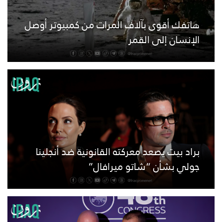
هاتفك أقوى بآلاف المرات من كمبيوتر أوصل
الإنسان إلى القمر
براد بيت يصعد معركته القانونية ضد أنجلينا
جولي بشأن “شاتو ميرافال”