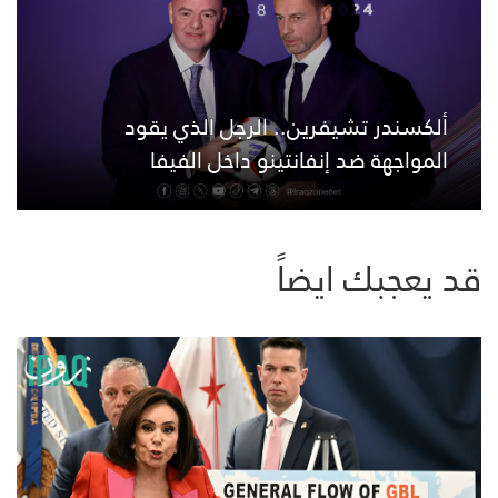
ألكسندر تشيفرين.. الرجل الذي يقود
المواجهة ضد إنفانتينو داخل الفيفا
قد يعجبك ايضاً