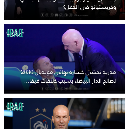
وكريستيانو في الحفل؟
مدريد تخشى خسارة نهائي مونديال 2030
لصالح الدار البيضاء بسبب خلافات فيفا...