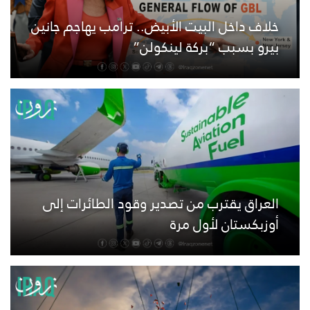
خلاف داخل البيت الأبيض.. ترامب يهاجم جانين
بيرو بسبب “بركة لينكولن”
العراق يقترب من تصدير وقود الطائرات إلى
أوزبكستان لأول مرة