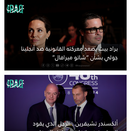
براد بيت يصعد معركته القانونية ضد أنجلينا
جولي بشأن “شاتو ميرافال”
ألكسندر تشيفرين.. الرجل الذي يقود