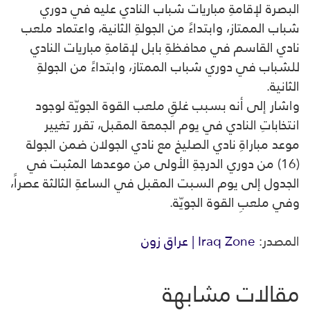
البصرة لإقامةِ مباريات شباب النادي عليه في دوري
شباب الممتاز، وابتداءً من الجولةِ الثانية، واعتماد ملعب
نادي القاسم في محافظةِ بابل لإقامةِ مباريات النادي
للشباب في دوري شباب الممتاز، وابتداءً من الجولةِ
الثانية.
واشار إلى أنه بسبب غلقِ ملعب القوة الجويّة لوجود
انتخاباتِ النادي في يوم الجمعة المقبل، تقرر تغيير
موعد مباراةِ نادي الصليخ مع نادي الجولان ضمن الجولة
(16) من دوري الدرجةِ الأولى من موعدها المثبت في
الجدول إلى يوم السبت المقبل في الساعةِ الثالثة عصراً،
وفي ملعبِ القوة الجويّة.
المصدر:
Iraq Zone | عراق زون
مقالات مشابهة