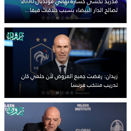
مدريد تخشى خسارة نهائي مونديال 2030
لصالح الدار البيضاء بسبب خلافات فيفا...
زيدان: رفضت جميع العروض لأن حلمي كان
تدريب منتخب فرنسا