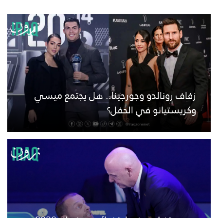
زفاف رونالدو وجورجينا.. هل يجتمع ميسي
وكريستيانو في الحفل؟