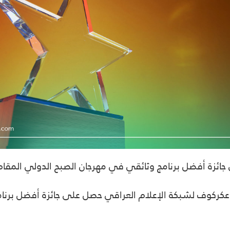
ائزة أفضل برنامج وثائقي في مهرجان الصبح الدولي المقام 
نامج عكركوف لشبكة الإعلام العراقي حصل على جائزة أفضل بر