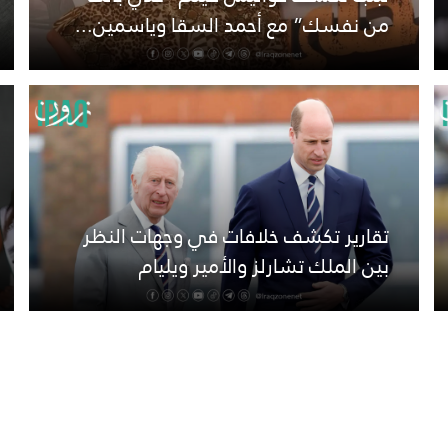
من نفسك” مع أحمد السقا وياسمين...
تقارير تكشف خلافات في وجهات النظر
بين الملك تشارلز والأمير ويليام