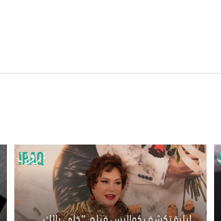
لبلبة تكشف كواليس فيلم “خلي بالك