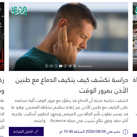
خية.. 16 وفاة
دراسة تكشف كيف يتكيف الدماغ مع طنين
زف
الأذن بمرور الوقت
وك
كشفت دراسة حديثة أن الدماغ قد يطوّر مع مرور الوقت آلية تساعده
عاد
على التكيف مع طنين الأذن عبر إعادة تنظيم نشاطه العصبي، وهو ما
رود
قد يفسر تفاوت تأثير الحالة بين المرضى ويمهد لتطوير أساليب علاجية
الذ
أكثر دقة، وفق نتائج نُشرت في مجلة iScience. واعتمد...
الش
الأ
نشر في 2026/08/04 الساعة 10:46 م
اكمل القراءة