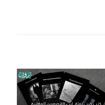
كتب جيب توثق إرث المصورين المغاربة