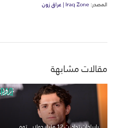
المصدر:
Iraq Zone | عراق زون
مقالات مشابهة
بإيرادات تجاوزت 12 مليار دولار.. توم