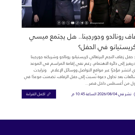
اف رونالدو وجورجينا.. هل يجتمع ميسي
ريستيانو في الحفل؟
 حفل زفاف النجم البرتغالي كريستيانو رونالدو وشريكته جورجينا
ريغيز إلى دائرة الاهتمام، رغم نفي إقامة المراسم في الموعد
ي انتشر مؤخرًا عبر مواقع التواصل ووسائل الإعلام. وتزايدت
ائعات بعد تداول دعوة نُسبت إلى حفل الزفاف، تضمنت موعدًا في
ول من أغسطس داخل قصر...
نشر في 2026/08/04 الساعة 10:45 م
اكمل القراءة