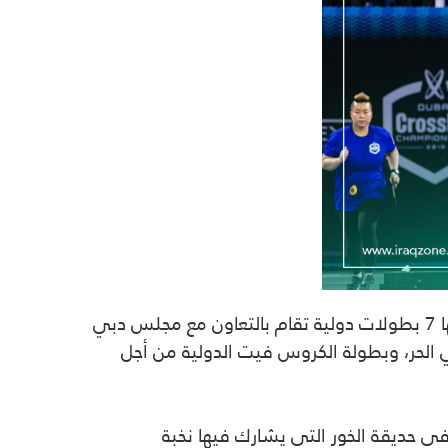
تستضيف دبي أكثر من 10 آلاف مشارك من داخل وخارج الدولة للمشاركة في 26 فعالية رياضية متنوعة من بينها 7 بطولات دولية تقام بالتعاون مع مجلس دبي
 الحر، وبطولة الكروس فيت الدولية من أجل
الثالثة من بطولة دبي ماسترز الدولية للطيران اللاسلكي الحر يوم الجمعة 17 مارس في حديقة الخور التي يشارك فيها نخبة