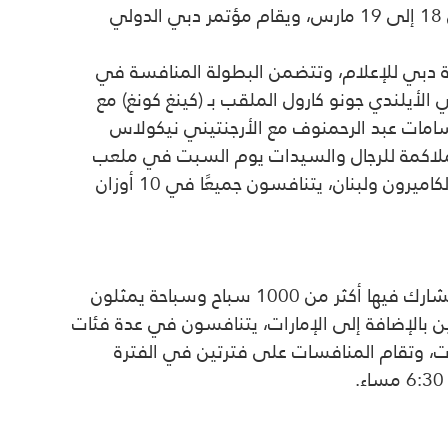
كما تقام بطولة الإمارات الدولية المفتوحة الثانية للجمباز وماستر كلاس في نادي النصر الرياضي خلال الفترة من 18 إلى 19 مارس، ويقام مؤتمر دبي الدولي
 19 مارس في قاعة أجندة أرينا في مدينة دبي للإعلام، وتتضمن البطولة المنافسة في
لأيلندي جونو كارول الملقب بـ (كينغ كونغ) مع
امات عبد الرحمنوف مع الأرجنتيني نيكولاس
ملاكمة للرجال والسيدات يوم السبت في ملعب
سوق دبي الحرة للتنس ويشارك فيها ملاكمون من أمريكا وبولندا والبرتغال وأرمينيا وأيرلندا وانجلترا وكرواتيا والكاميرون ولبنان، يتنافسون جميعًا في 10 أوزان
ويستضيف مجمع حمدان الرياضي بطولة كأس الإمارات للسباحة التي تقام خلال الفترة من 17 إلى 19 مارس ويشارك فيها أكثر من 1000 سباح وسباحة يمثلون
وفلسطين بالإضافة إلى الإمارات، يتنافسون في عدة فئات
شة، و400 متر متنوع، و100 متر صدر، وغيرها من الفئات، وتقام المنافسات على فترتين في الفترة