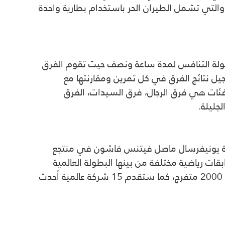
العمودية والتي تشمل الطيران الحر باستخدام بطارية واحدة
 18 مارس في دبي هاربور، وتتضمن البطولة التنافس لمدة ساعة ونصف حيث تقوم الفرق
ا لمدة 10 دقائق وتتخللها 20 دقيقة راحة، وسيتم تسجيل نتائج الفرق في كل تمرين ومقارنتها مع
سابقين الدوليين في مختلف مدن العالم من أبرزها لندن وميامي وبرلين وباريس، وتتنافس الفرق ضمن 4 فئات هي فرق الرجال، فرق السيدات، الفرق
جليلة.
لى مدار يومي السبت والأحد 18 و19 مارس، وتنظمه شركة يونيفرسال ماصل فيتنس فاشون في منتجع
ات رياضية مختلفة من بينها البطولة العالمية
للياقة والأزياء للرجال والسيدات، وبطولة الكرة الطائرة، ويشارك في الحدث أكثر من 500 مشارك بحضور أكثر من 2000 متفرج، كما ستقدم 15 شركة عالمية أحدث