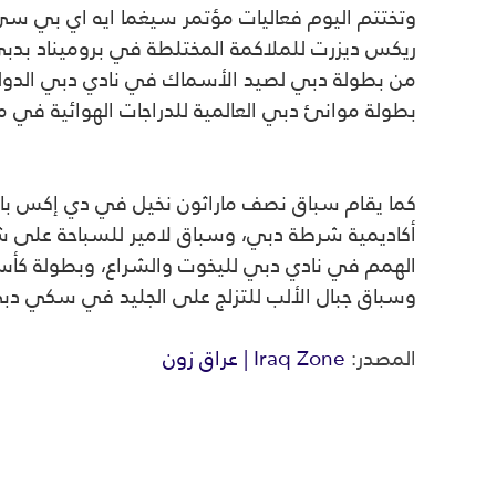
وتختتم اليوم فعاليات مؤتمر سيغما ايه اي بي سي
ريكس ديزرت للملاكمة المختلطة في بروميناد بدبي
من بطولة دبي لصيد الأسماك في نادي دبي الدولي ل
بطولة موانئ دبي العالمية للدراجات الهوائية في 
كما يقام سباق نصف ماراثون نخيل في دي إكس با
أكاديمية شرطة دبي، وسباق لامير للسباحة على ش
الهمم في نادي دبي لليخوت والشراع، وبطولة كأس 
وسباق جبال الألب للتزلج على الجليد في سكي دب
المصدر:
Iraq Zone | عراق زون