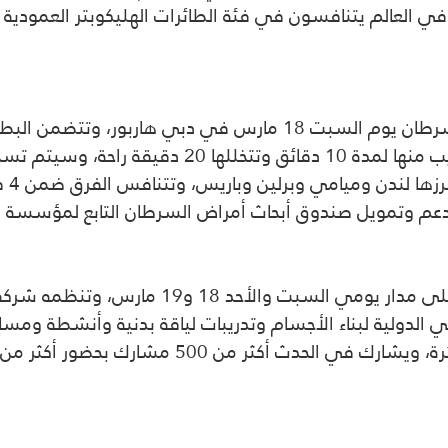
ًا دوليًا هم الأفضل في العالم يتنافسون في فئة الطائرات الهليكوبتر 
وتقام بطولة الكروسفت الدولية من أجل محاربة السرطان يوم السبت
المشاركة بتنفيذ 5 تدريبات متنوعة، يستمر كل تدريب منه
المت
دعم وتمويل صندوق أبحاث أمراض السرطان التابع لمؤسسة ال
وتنظم النسخة الخامسة من “دبي ماصل بيتش” ع
الدولية لبناء الأجسام وتدريبات لياقة بدنية وأنشطة ومسابق