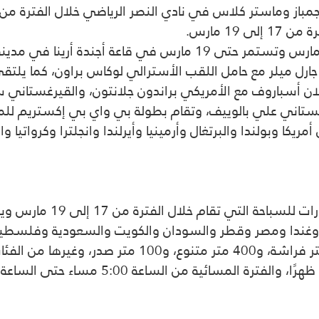
19 مارس.
وتنطلق بطولة هارد كور الدولية للملاكمة يوم 18 مارس وتستمر حتى
رل ميلر مع حامل اللقب الأسترالي لوكاس براون، كما يلتقي ا
 أسباروف مع الأمريكي براندون جلانتون، والقيرغستاني س
تاني علي بالوييف، وتقام بطولة بي واي بي إكستريم لل
مختلفة هي المجر وأوغندا ومصر وقطر والسودان والكويت والسعودية 
متنوعة منها: 800 متر حرة، و400 متر حرة، و200 متر فرا