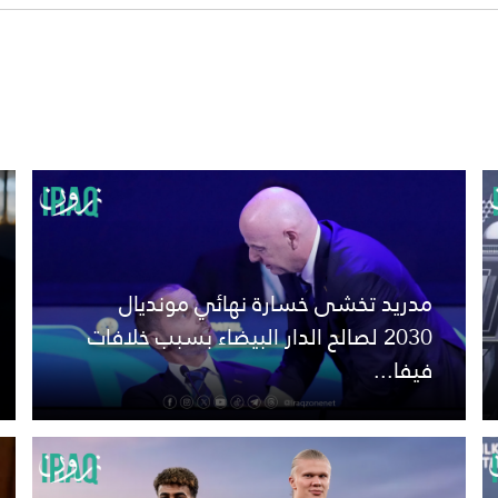
مدريد تخشى خسارة نهائي مونديال
2030 لصالح الدار البيضاء بسبب خلافات
فيفا...