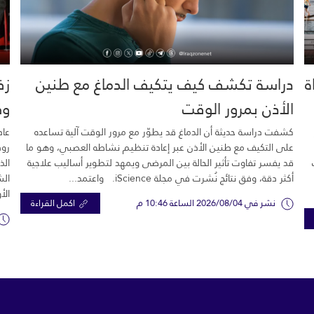
خية.. 16 وفاة
دراسة تكشف كيف يتكيف الدماغ مع طنين
زف
الأذن بمرور الوقت
وك
كشفت دراسة حديثة أن الدماغ قد يطوّر مع مرور الوقت آلية تساعده
عاد
على التكيف مع طنين الأذن عبر إعادة تنظيم نشاطه العصبي، وهو ما
رود
قد يفسر تفاوت تأثير الحالة بين المرضى ويمهد لتطوير أساليب علاجية
الذ
أكثر دقة، وفق نتائج نُشرت في مجلة iScience. واعتمد...
الش
الأ
نشر في 2026/08/04 الساعة 10:46 م
اكمل القراءة