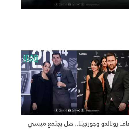
اف رونالدو وجورجينا.. هل يجتمع ميسي