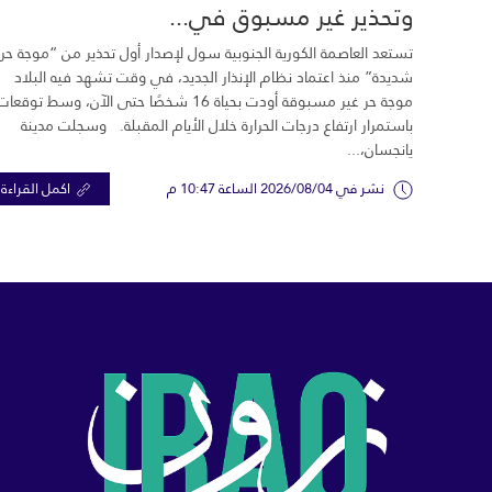
وتحذير غير مسبوق في...
تستعد العاصمة الكورية الجنوبية سول لإصدار أول تحذير من “موجة حر
شديدة” منذ اعتماد نظام الإنذار الجديد، في وقت تشهد فيه البلاد
موجة حر غير مسبوقة أودت بحياة 16 شخصًا حتى الآن، وسط توقعات
باستمرار ارتفاع درجات الحرارة خلال الأيام المقبلة. وسجلت مدينة
يانجسان،...
نشر في 2026/08/04 الساعة 10:47 م
اكمل القراءة