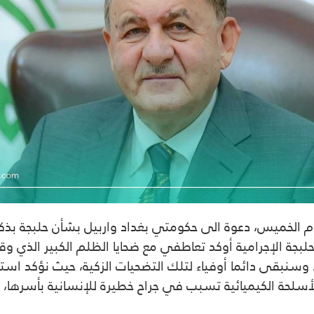
يس، دعوة الى حكومتي بغداد واربيل بشأن حلبجة بذكرى 35 على المجز
لبجة
الإجرامية أوكد تعاطفي مع ضحايا الظلم الكبير الذي وقع
ح، وسنبقى دائما أوفياء لتلك التضحيات الزكية، حيث نؤكد اس
سلحة الكيميائية تسبب في جراح خطيرة للإنسانية بأسرها،