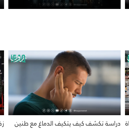
خية.. 16 وفاة
دراسة تكشف كيف يتكيف الدماغ مع طنين
زف