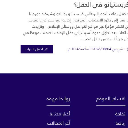
ريستيانو في الحفل؟
 حفل زفاف النجم البرتغالي كريستيانو رونالدو وشريكته جورجينا
ريغيز إلى دائرة الاهتمام، رغم نفي إقامة المراسم في الموعد
ي انتشر مؤخرًا عبر مواقع التواصل ووسائل الإعلام. وتزايدت
ائعات بعد تداول دعوة نُسبت إلى حفل الزفاف، تضمنت موعدًا في
ول من أغسطس داخل قصر...
نشر في 2026/08/04 الساعة 10:45 م
اكمل القراءة
اقسام الموقع
روابط مهمة
ثقافة
أخبار مختارة
رياضة
آخر المقالات