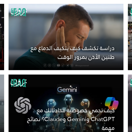
دراسة تكشف كيف يتكيف الدماغ مع
طنين الأذن بمرور الوقت
كيف تحمي خصوصية محادثاتك مع
ChatGPT وGemini وClaude؟ نصائح
مهمة