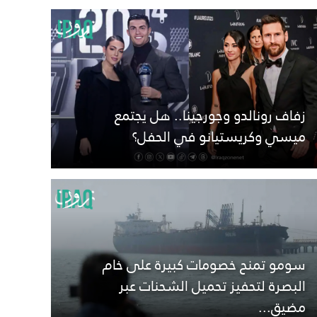
زفاف رونالدو وجورجينا.. هل يجتمع
ميسي وكريستيانو في الحفل؟
سومو تمنح خصومات كبيرة على خام
البصرة لتحفيز تحميل الشحنات عبر
مضيق...