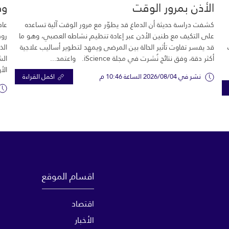
الأذن بمرور الوقت
وك
كشفت دراسة حديثة أن الدماغ قد يطوّر مع مرور الوقت آلية تساعده
عاد
على التكيف مع طنين الأذن عبر إعادة تنظيم نشاطه العصبي، وهو ما
رود
قد يفسر تفاوت تأثير الحالة بين المرضى ويمهد لتطوير أساليب علاجية
الذ
أكثر دقة، وفق نتائج نُشرت في مجلة iScience. واعتمد...
الش
الأ
نشر في 2026/08/04 الساعة 10:46 م
اكمل القراءة
اقسام الموقع
اقتصاد
الأخبار