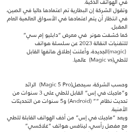
في الهواتف الذكية.
وتقول الشركة إن البطارية تم اعتمادها حاليا في الصين،
في انتظار أن يتم اعتمادها في الأسواق العالمية العام
المقبل.
كما كشفت هونر في معرض “دابليو إم سي”
للتقنيات النقالة 2023 عن سلسلة هواتف
(magic)الجديدة، وأعلنت إطلاق هاتفها القابل
للطي(Magic vs) عالميا.
وحسب الشركة، سيحصل(Magic 5 Pro) الرائد
و”ماجيك في إس” القابل للطي على 3 سنوات من
تحديث نظام “” (Android) و5 سنوات من التحديثات
الأمنية.
ويعد “ماجيك في إس” من أخف الهواتف القابلة للطي
مع مفصل رأسي، لينافس هواتف “غلاكسي”