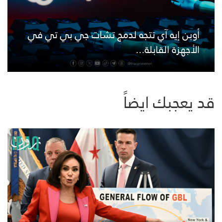
أوبن إيه آي تتجه لدمج تشات جي بي تي في
الأجهزة القابلة...
قد يعجبك ايضاً