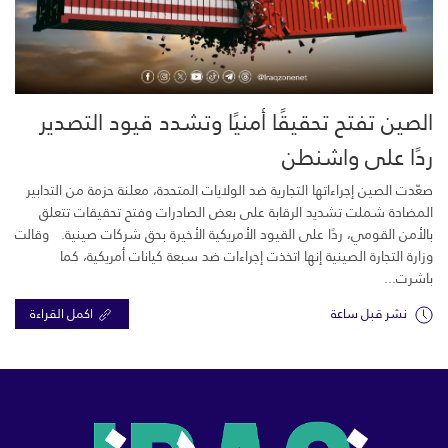
الصين تفتح تحقيقًا أمنيًا وتشدد قيود التصدير
ردًا على واشنطن
صعّدت الصين إجراءاتها التجارية ضد الولايات المتحدة، معلنة حزمة من التدابير
المضادة شملت تشديد الرقابة على بعض الصادرات وفتح تحقيقات تتعلق
بالأمن القومي، ردًا على القيود الأمريكية الأخيرة بحق شركات صينية. وقالت
وزارة التجارة الصينية إنها اتخذت إجراءات ضد سبعة كيانات أمريكية، كما
باشرت...
نشر قبل ساعة
اكمل القراءة