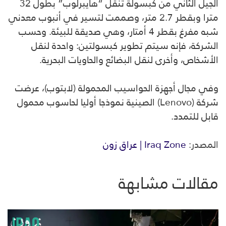
الجيل الثاني من كبسولة تنقل “هايبرلوب” بطول 32
مترا وبقطر 2.7 متر، وصممت لتسير في أنبوب معدني
شبه مفرغ بقطر 4 أمتار، وهي صديقة للبيئة. وحسب
الشركة، فإنه سيتم تطوير كبسولتين: واحدة لنقل
الأشخاص، وأخرى لنقل البضائع والحاويات البحرية.
وفي مجال أجهزة الحواسيب المحمولة (لابتوب)، عرضت
شركة (Lenovo) الصينية نموذجا أوليا لحاسوب محمول
قابل للتمدد.
المصدر:
Iraq Zone | عراق زون
مقالات مشابهة