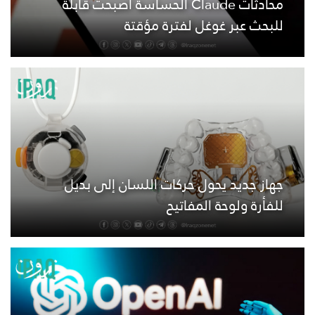
محادثات Claude الحساسة أصبحت قابلة
للبحث عبر غوغل لفترة مؤقتة
جهاز جديد يحول حركات اللسان إلى بديل
للفأرة ولوحة المفاتيح