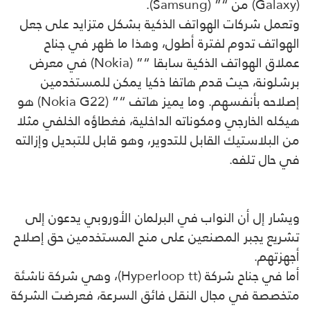
(Galaxy) من “” (Samsung).
وتعمل شركات الهواتف الذكية بشكل متزايد على جعل
الهواتف تدوم لفترة أطول، وهذا ما ظهر في جناح
عملاق الهواتف الذكية سابقا “” (Nokia) في معرض
برشلونة، حيث قدم هاتفا ذكيا يمكن للمستخدمين
إصلاحه بأنفسهم. وما يميز هاتف “” (Nokia G22) هو
هيكله الخارجي ومكوناته الداخلية، فغطاؤه الخلفي مثلا
من البلاستيك القابل للتدوير، وهو قابل للتبديل وإزالته
في حال تلفه.
ويشار إل أن النواب في البرلمان الأوروبي يدعون إلى
تشريع يجبر المصنعين على منح المستخدمين حق إصلاح
أجهزتهم.
أما في جناح شركة (Hyperloop tt)، وهي شركة ناشئة
متخصصة في مجال النقل فائق السرعة، فعرضت الشركة