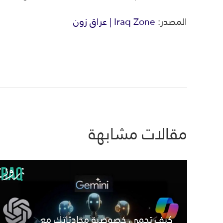
المصدر:
Iraq Zone | عراق زون
مقالات مشابهة
كيف تحمي خصوصية محادثاتك مع