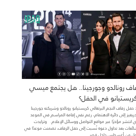
اف رونالدو وجورجينا.. هل يجتمع ميسي
ريستيانو في الحفل؟
 حفل زفاف النجم البرتغالي كريستيانو رونالدو وشريكته جورجينا
ريغيز إلى دائرة الاهتمام، رغم نفي إقامة المراسم في الموعد
ي انتشر مؤخرًا عبر مواقع التواصل ووسائل الإعلام. وتزايدت
ائعات بعد تداول دعوة نُسبت إلى حفل الزفاف، تضمنت موعدًا في
ول من أغسطس داخل قصر...