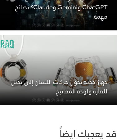
ChatGPT وGemini وClaude؟ نصائح
مهمة
جهاز جديد يحول حركات اللسان إلى بديل
للفأرة ولوحة المفاتيح
قد يعجبك ايضاً