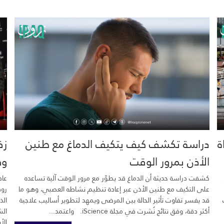
خية.. 16 وفاة
دراسة تكشف كيف يتكيف الدماغ مع طنين
زف
الأذن بمرور الوقت
وك
كشفت دراسة حديثة أن الدماغ قد يطوّر مع مرور الوقت آلية تساعده
عاد
على التكيف مع طنين الأذن عبر إعادة تنظيم نشاطه العصبي، وهو ما
رود
قد يفسر تفاوت تأثير الحالة بين المرضى ويمهد لتطوير أساليب علاجية
الذ
أكثر دقة، وفق نتائج نُشرت في مجلة iScience. واعتمد...
الش
الأ