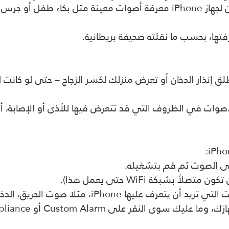
وبحسب عملاق التكنولوجيا الأميركي “آبل”، “يمكن لجهاز iPhone معرفة أصوا
تها، بحسب ما نقلته صحيفة بريطانية.
يمكن أن يحذرك إذا انطلق إنذار الدخان أو تعرض منزلك لكسر الزجاج – ح
لى الصوت ثم قم بتشغيله.
بشبكة WiFi حتى يعمل هذا).
ثلا صوت الحريق، الدخان، الكلاب، القطط وغيرها.
Custom Alarm أو Custom Appliance أو Doorbell.