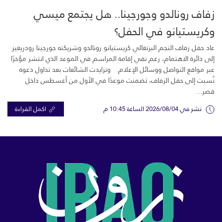
زفاف رونالدو وجورجينا.. هل يجتمع ميسي
وكريستيانو في الحفل؟
عاد حفل زفاف النجم البرتغالي كريستيانو رونالدو وشريكته جورجينا رودريغيز
إلى دائرة الاهتمام، رغم نفي إقامة المراسم في الموعد الذي انتشر مؤخرًا
عبر مواقع التواصل ووسائل الإعلام. وتزايدت الشائعات بعد تداول دعوة
نُسبت إلى حفل الزفاف، تضمنت موعدًا في الأول من أغسطس داخل
قصر...
نشر في 2026/08/04 الساعة 10:45 م
اكمل القراءة