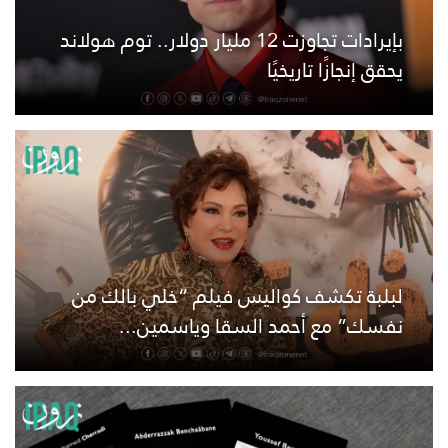
بإيرادات تجاوزت 12 مليار دولار.. توم هولاند
يحقق إنجازًا تاريخيًا
لبلبة تكشف كواليس فيلم “خلي بالك من
نفسك” مع أحمد السقا وياسمين...