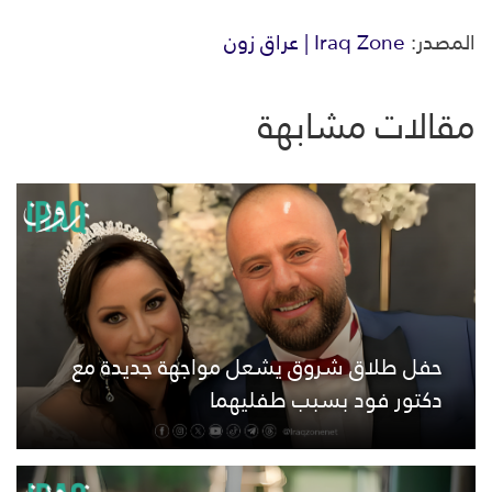
المصدر:
Iraq Zone | عراق زون
مقالات مشابهة
حفل طلاق شروق يشعل مواجهة جديدة مع
دكتور فود بسبب طفليهما