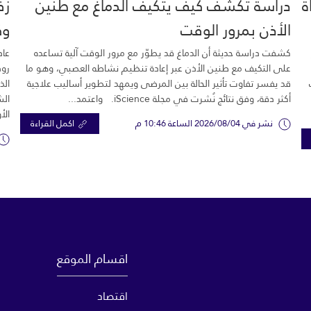
خية.. 16 وفاة
دراسة تكشف كيف يتكيف الدماغ مع طنين
زف
الأذن بمرور الوقت
وك
كشفت دراسة حديثة أن الدماغ قد يطوّر مع مرور الوقت آلية تساعده
عاد
على التكيف مع طنين الأذن عبر إعادة تنظيم نشاطه العصبي، وهو ما
رود
قد يفسر تفاوت تأثير الحالة بين المرضى ويمهد لتطوير أساليب علاجية
الذ
أكثر دقة، وفق نتائج نُشرت في مجلة iScience. واعتمد...
الش
الأ
نشر في 2026/08/04 الساعة 10:46 م
اكمل القراءة
اقسام الموقع
اقتصاد