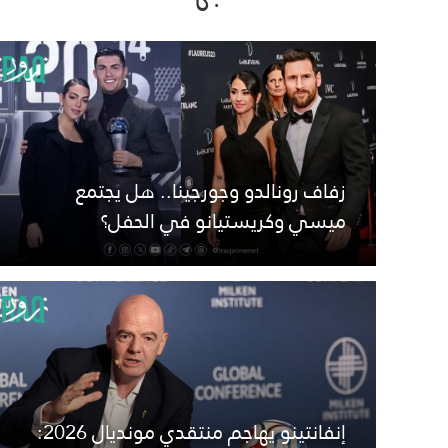
زفاف رونالدو وجورجينا.. هل يجتمع
ميسي وكريستيانو في الحفل؟
إنفانتينو يهاجم منتقدي مونديال 2026: