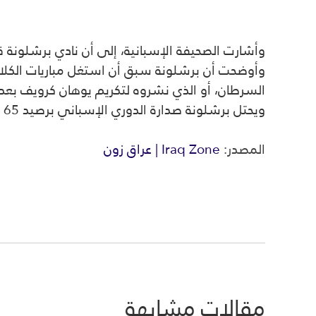
وأشارت الصحيفة الإسبانية، إلى أن نادي برشلونة قرر 
وأوضحت أن برشلونة سبق أن استغل مباريات الكلاسي
السرطان، أو الذي نشروه لتكريم يوهان كرويف بعد 
ويحتل برشلونة صدارة الدوري الإسباني برصيد 65 نقطة، متفوقا على ريال مدريد صاحب الوصافة ب9 نقاط.
المصدر:
Iraq Zone | عراق زون
مقالات مشابهة