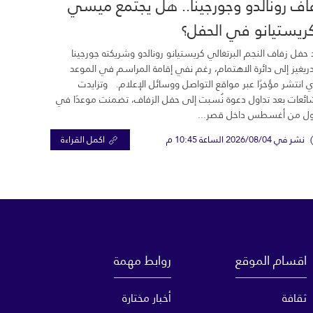
اف رونالدو وجورجينا.. هل يجتمع ميسي
ريستيانو في الحفل؟
 حفل زفاف النجم البرتغالي كريستيانو رونالدو وشريكته جورجينا
ريغيز إلى دائرة الاهتمام، رغم نفي إقامة المراسم في الموعد
ي انتشر مؤخرًا عبر مواقع التواصل ووسائل الإعلام. وتزايدت
ائعات بعد تداول دعوة نُسبت إلى حفل الزفاف، تضمنت موعدًا في
ول من أغسطس داخل قصر...
نشر في 2026/08/04 الساعة 10:45 م
اكمل القراءة
اقسام الموقع
روابط مهمة
ثقافة
أخبار مختارة