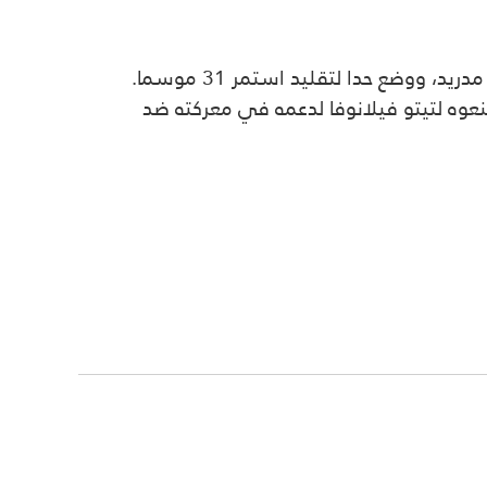
ووضع حدا لتقليد استمر 31 موسما.
نعوه لتيتو فيلانوفا لدعمه في معركته ضد