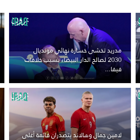
مدريد تخشى خسارة نهائي مونديال
2030 لصالح الدار البيضاء بسبب خلافات
فيفا...
لامين جمال وهالاند يتصدران قائمة أغلى