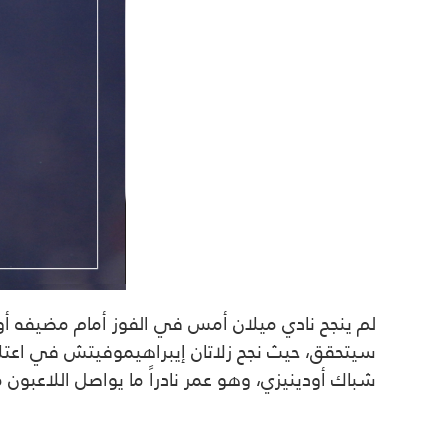
لم ينجح نادي ميلان أمس في الفوز أمام مضيفه أود
شباك أودينيزي، وهو عمر نادراً ما يواصل اللاعبون