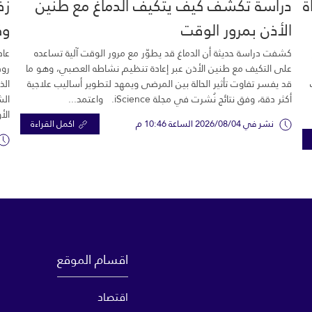
خية.. 16 وفاة
دراسة تكشف كيف يتكيف الدماغ مع طنين
زف
الأذن بمرور الوقت
وك
كشفت دراسة حديثة أن الدماغ قد يطوّر مع مرور الوقت آلية تساعده
عاد
على التكيف مع طنين الأذن عبر إعادة تنظيم نشاطه العصبي، وهو ما
رود
قد يفسر تفاوت تأثير الحالة بين المرضى ويمهد لتطوير أساليب علاجية
الذ
أكثر دقة، وفق نتائج نُشرت في مجلة iScience. واعتمد...
الش
الأ
نشر في 2026/08/04 الساعة 10:46 م
اكمل القراءة
اقسام الموقع
اقتصاد