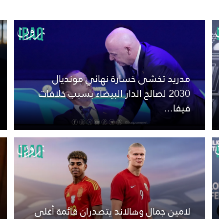
مدريد تخشى خسارة نهائي مونديال
2030 لصالح الدار البيضاء بسبب خلافات
فيفا...
لامين جمال وهالاند يتصدران قائمة أغلى