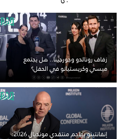
زفاف رونالدو وجورجينا.. هل يجتمع
ميسي وكريستيانو في الحفل؟
إنفانتينو يهاجم منتقدي مونديال 2026: