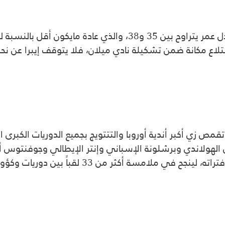
تعودت الجماهير الرياضية على اعتزال اللاعبين بمعدل عمر يتراوح بي
لاع مكانة ضمن تشكيلة نادي ميلان، فلا يتوقف إيبرا عن نح
قمص زي أكبر أندية أوروبا والتتتويج بجميع الدوريات الكبرى 
هولاندي وبرشلونة الإسباني وإنتر الإيطالي وجوفنتوس أكثر 
الفرنسي ومانشستر يونايتد الإنكليزي في أفضل فت