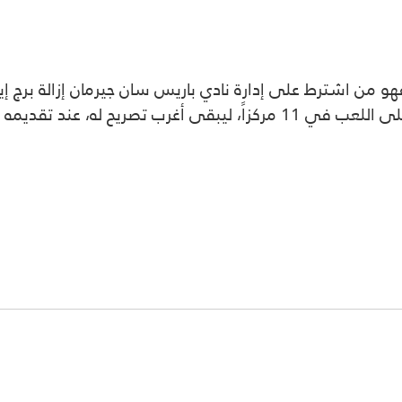
، فهو من اشترط على إدارة نادي باريس سان جيرمان إزالة برج
فيديو أثار ضجة في العالم، وهو الذي أكد أنه قادر على اللعب في 11 مركز