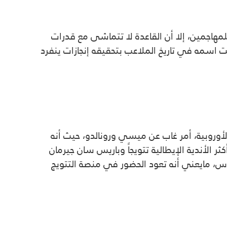
ن 35 و38، والذي عادة مايكون أقل بالنسبة للمهاجمين، إلا أن القاعدة لا تتماشى مع قدرات
ت اسمه في تاريخ الملاعب بتحقيقه إنجازات ينفرد
الأوروبية، أمر غاب عن ميسي ورونالدو، حيث أنه
الأندية الإيطالية تتويجاً وباريس سان جيرمان
راته، لينجح في ملامسة أكثر من 33 لقباً بين دوريات وكؤوس، مايعني أنه تعود الحضور في منصة التتويج