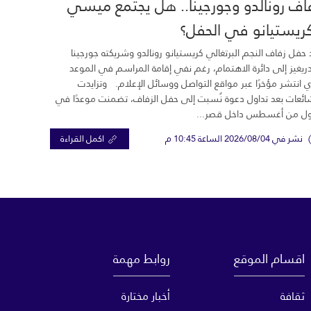
اف رونالدو وجورجينا.. هل يجتمع ميسي
ريستيانو في الحفل؟
 حفل زفاف النجم البرتغالي كريستيانو رونالدو وشريكته جورجينا
ريغيز إلى دائرة الاهتمام، رغم نفي إقامة المراسم في الموعد
ي انتشر مؤخرًا عبر مواقع التواصل ووسائل الإعلام. وتزايدت
ائعات بعد تداول دعوة نُسبت إلى حفل الزفاف، تضمنت موعدًا في
ول من أغسطس داخل قصر...
نشر في 2026/08/04 الساعة 10:45 م
اكمل القراءة
اقسام الموقع
روابط مهمة
ثقافة
أخبار مختارة