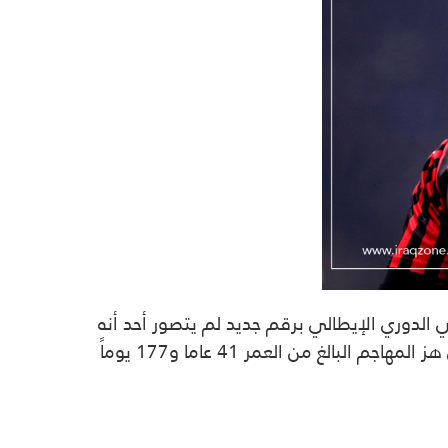
الدوري الإيطالي برقم جديد لم يتصور أحد أنه
سيتحقق، حيث نجح زلاتان إيبراهيموفيتش في اعتلاء قائمة أكبر لاعب يسجل في تاريخ الدوري الإيطالي، بعد أن هز المهاجم البالغ من العمر 41 عاما و177 يوماً