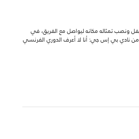
 إيفل ونصب تمثاله مكانه ليواصل مع الفريق، في
اً، ليبقى أغرب تصريح له، عند تقديمه من نادي بي إس جي: أنا لا أعرف الدوري الفرنسي