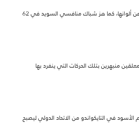
قائد منتخب السويد لسنوات طويلة، سجل أكثر من 500 هدف بنهاية الموسم المنقضي مع الأندية التي دافع عن ألوانها، كما هز شباك منافسي السويد في 62
علقين منبهرين بتلك الحركات التي ينفرد بها
الأسود في التايكواندو من الاتحاد الدولي ليصبح