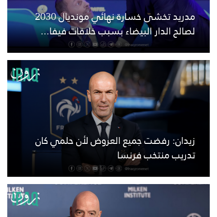
مدريد تخشى خسارة نهائي مونديال 2030
لصالح الدار البيضاء بسبب خلافات فيفا...
زيدان: رفضت جميع العروض لأن حلمي كان
تدريب منتخب فرنسا