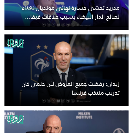
مدريد تخشى خسارة نهائي مونديال 2030
لصالح الدار البيضاء بسبب خلافات فيفا...
زيدان: رفضت جميع العروض لأن حلمي كان
تدريب منتخب فرنسا