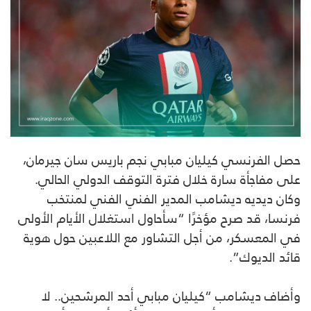
حصل الفرنسي كيليان مبابي نجم باريس سان جيرمان،
على مفاجأة سارة خلال فترة التوقف الدولي الحالي.
وكان ديديه ديشامب المدير الفني الفني لمنتخب
فرنسا، قد صرح مؤخرًا “سأحاول استغلال الأيام الأولى
في المعسكر، من أجل التشاور مع اللاعبين حول هوية
قائد الديوك”.
وأضاف ديشامب “كيليان مبابي أحد المرشحين.. لا