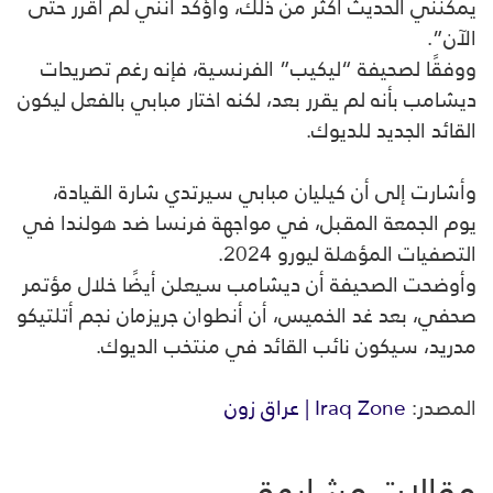
يمكنني الحديث أكثر من ذلك، وأؤكد أنني لم أقرر حتى
الآن”.
ووفقًا لصحيفة “ليكيب” الفرنسية، فإنه رغم تصريحات
ديشامب بأنه لم يقرر بعد، لكنه اختار مبابي بالفعل ليكون
القائد الجديد للديوك.
وأشارت إلى أن كيليان مبابي سيرتدي شارة القيادة،
يوم الجمعة المقبل، في مواجهة فرنسا ضد هولندا في
التصفيات المؤهلة ليورو 2024.
وأوضحت الصحيفة أن ديشامب سيعلن أيضًا خلال مؤتمر
صحفي، بعد غد الخميس، أن أنطوان جريزمان نجم أتلتيكو
مدريد، سيكون نائب القائد في منتخب الديوك.
المصدر:
Iraq Zone | عراق زون
مقالات مشابهة