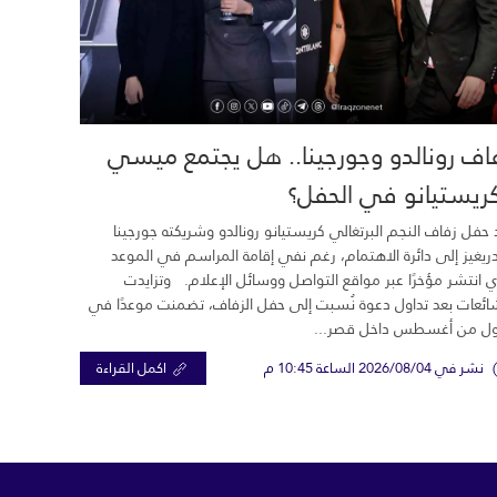
اف رونالدو وجورجينا.. هل يجتمع ميسي
ريستيانو في الحفل؟
 حفل زفاف النجم البرتغالي كريستيانو رونالدو وشريكته جورجينا
ريغيز إلى دائرة الاهتمام، رغم نفي إقامة المراسم في الموعد
ي انتشر مؤخرًا عبر مواقع التواصل ووسائل الإعلام. وتزايدت
ائعات بعد تداول دعوة نُسبت إلى حفل الزفاف، تضمنت موعدًا في
ول من أغسطس داخل قصر...
نشر في 2026/08/04 الساعة 10:45 م
اكمل القراءة