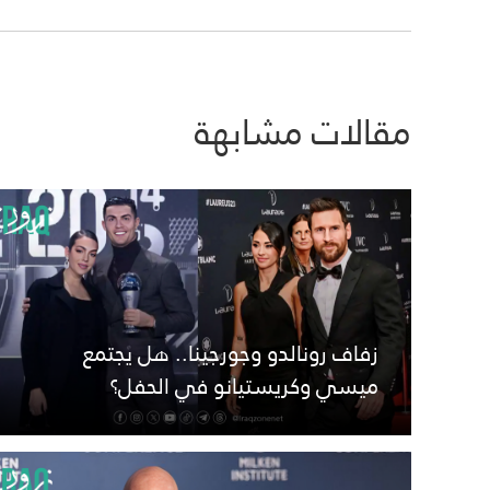
مقالات مشابهة
زفاف رونالدو وجورجينا.. هل يجتمع
ميسي وكريستيانو في الحفل؟