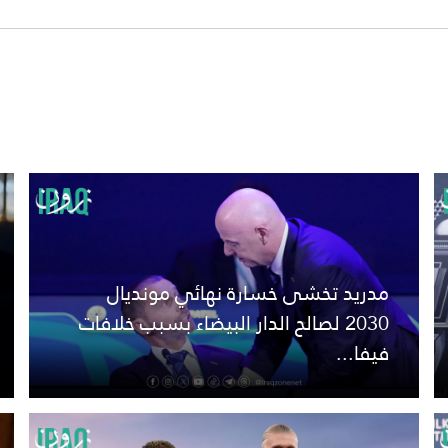
مدريد تخشى خسارة نهائي مونديال
2030 لصالح الدار البيضاء بسبب خلافات
فيفا...