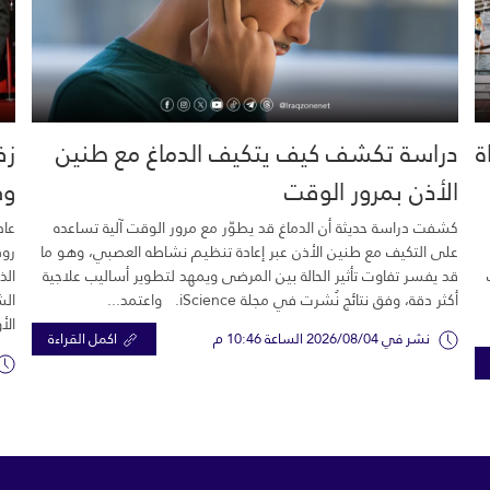
خية.. 16 وفاة
دراسة تكشف كيف يتكيف الدماغ مع طنين
زف
الأذن بمرور الوقت
وك
كشفت دراسة حديثة أن الدماغ قد يطوّر مع مرور الوقت آلية تساعده
عاد
على التكيف مع طنين الأذن عبر إعادة تنظيم نشاطه العصبي، وهو ما
رود
قد يفسر تفاوت تأثير الحالة بين المرضى ويمهد لتطوير أساليب علاجية
الذ
أكثر دقة، وفق نتائج نُشرت في مجلة iScience. واعتمد...
الش
الأ
نشر في 2026/08/04 الساعة 10:46 م
اكمل القراءة