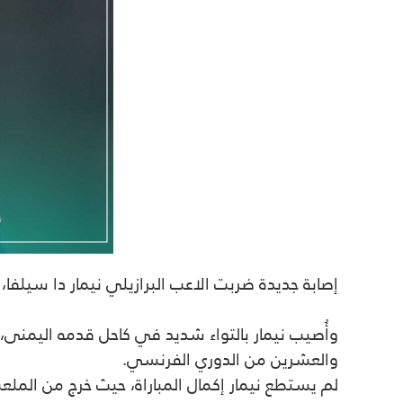
إصابة جديدة ضربت الاعب البرازيلي نيمار دا سيلف
وأُصيب نيمار
بالتواء شديد في كاحل قدمه اليمنى، 
والعشرين من الدوري الفرنسي
.
لم يستطع نيمار
إكمال المباراة، حيث خرج من الملعب باكياً بعد 5 دقائق من بداية الشوط الثاني، تاركاً مكا