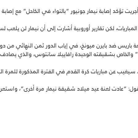
ريت تؤكد إصابة نيمار
جونيور “بالتواء في الكاحل” مع إصابة
باريات، لكن تقارير أوروبية أشارت إلى أن نيمار
لن يلعب لسان جيرم
 باريس ضد بايرن ميونخ، في إياب الدور ثمن النهائي من دوري
اص بشقيقته الوحيدة رافاييلا سانتوس، والذي يصادف يوم 11 من الشهر
ول: “عادت لعنة عيد ميلاد شقيقة نيمار
مرة أخرى”، واستعر