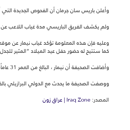
وأعلن باريس سان جرمان أن الفحوص الجديدة التي أج
ولم يكشف الفريق الباريسي مدة غياب اللاعب عن الم
وعليه فإن هذه المعلومة تؤكد غياب نيمار
عن موقعة
كما ستتيح له حضور حفل عيد الميلاد “المثير للجدل” والخ
وأضافت الصحيفة أن نيمار
، البالغ من العمر 31 عاماً، سيغيب عن مباريات كرة القدم في الفترة المذكورة للمرة الثامنة من أصل 9 مواسم
ووصفت الصحيفة ما يحدث مع الدولي البرازيلي بالق
المصدر:
Iraq Zone | عراق زون