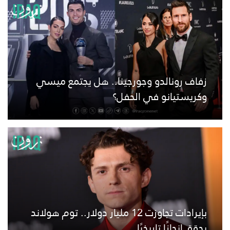
زفاف رونالدو وجورجينا.. هل يجتمع ميسي
وكريستيانو في الحفل؟
بإيرادات تجاوزت 12 مليار دولار.. توم هولاند
يحقق إنجازًا تاريخيًا