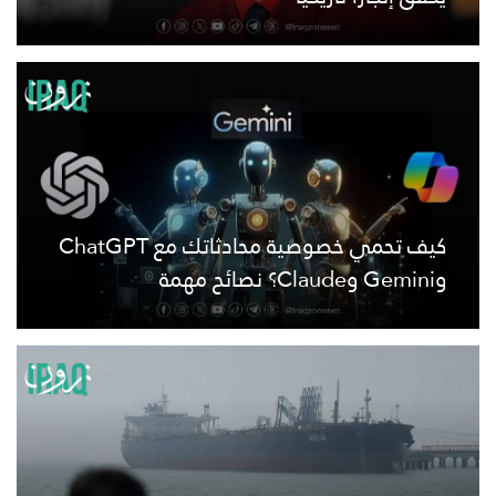
كيف تحمي خصوصية محادثاتك مع ChatGPT
وGemini وClaude؟ نصائح مهمة