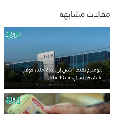
مقالات مشابهة
بلومبرغ تقيّم “شي إن” بـ25 مليار دولار..
والشركة تستهدف 40 مليارًا