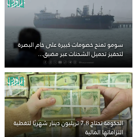
سومو تمنح خصومات كبيرة على خام البصرة
لتحفيز تحميل الشحنات عبر مضيق...
الحكومة تحتاج 7.8 تريليون دينار شهريًا لتغطية
التزاماتها المالية