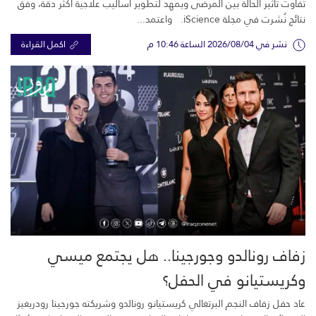
تفاوت تأثير الحالة بين المرضى ويمهد لتطوير أساليب علاجية أكثر دقة، وفق
نتائج نُشرت في مجلة iScience. واعتمد...
نشر في 2026/08/04 الساعة 10:46 م
اكمل القراءة
زفاف رونالدو وجورجينا.. هل يجتمع ميسي
وكريستيانو في الحفل؟
عاد حفل زفاف النجم البرتغالي كريستيانو رونالدو وشريكته جورجينا رودريغيز