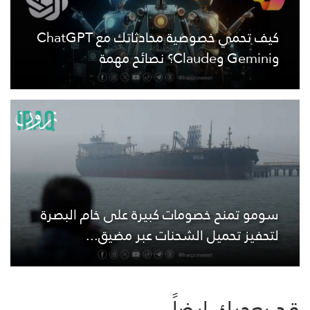
كيف تحمي خصوصية محادثاتك مع ChatGPT
وGemini وClaude؟ نصائح مهمة
سومو تمنح خصومات كبيرة على خام البصرة
لتحفيز تحميل الشحنات عبر مضيق...
قد يعجبك ايضاً