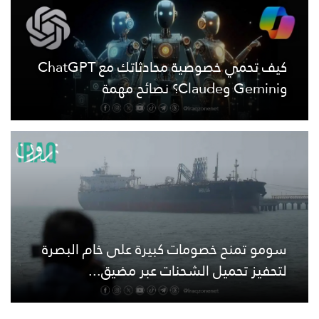
كيف تحمي خصوصية محادثاتك مع ChatGPT
وGemini وClaude؟ نصائح مهمة
سومو تمنح خصومات كبيرة على خام البصرة
لتحفيز تحميل الشحنات عبر مضيق...