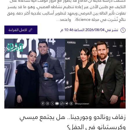
كشفت دراسة حديثة أن الدماغ قد يطوّر مع مرور الوقت آلية تساعده على
التكيف مع طنين الأذن عبر إعادة تنظيم نشاطه العصبي، وهو ما قد يفسر
تفاوت تأثير الحالة بين المرضى ويمهد لتطوير أساليب علاجية أكثر دقة، وفق
نتائج نُشرت في مجلة iScience. واعتمد...
نشر في 2026/08/04 الساعة 10:46 م
اكمل القراءة
زفاف رونالدو وجورجينا.. هل يجتمع ميسي
وكريستيانو في الحفل؟