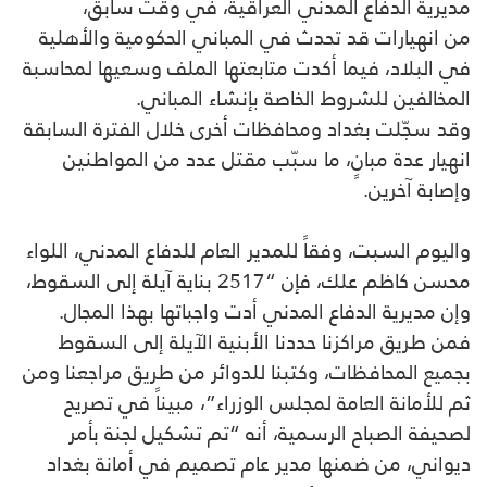
مديرية الدفاع المدني العراقية، في وقت سابق،
من انهيارات قد تحدث في المباني الحكومية والأهلية
في البلاد، فيما أكدت متابعتها الملف وسعيها لمحاسبة
المخالفين للشروط الخاصة بإنشاء المباني.
وقد سجّلت بغداد ومحافظات أخرى خلال الفترة السابقة
انهيار عدة مبانٍ، ما سبّب مقتل عدد من المواطنين
وإصابة آخرين.
واليوم السبت، وفقاً للمدير العام للدفاع المدني، اللواء
محسن كاظم علك، فإن “2517 بناية آيلة إلى السقوط،
وإن مديرية الدفاع المدني أدت واجباتها بهذا المجال.
فمن طريق مراكزنا حددنا الأبنية الآيلة إلى السقوط
بجميع المحافظات، وكتبنا للدوائر من طريق مراجعنا ومن
ثم للأمانة العامة لمجلس الوزراء”، مبيناً في تصريح
لصحيفة الصباح الرسمية، أنه “تم تشكيل لجنة بأمر
ديواني، من ضمنها مدير عام تصميم في أمانة بغداد