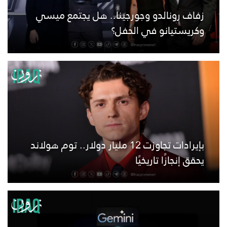
زفاف رونالدو وجورجينا.. هل يجتمع ميسي
وكريستيانو في الحفل؟
بإيرادات تجاوزت 12 مليار دولار.. توم هولاند
يحقق إنجازًا تاريخيًا