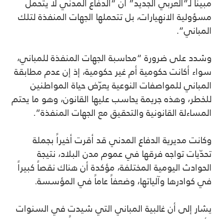
مبيناً لـ”العربي الجديد” أن “الدفاع المدني لا يتحمل
مسؤولية الانهيارات، بل تتحملها الجهات المنفذة لتلك
المباني”.
وشدد على ضرورة “محاسبة الجهات المنفذة للمباني،
سواء أكانت حكومية أم غير حكومية، إذ إن عدم مطابقة
المباني للمواصفات النوعية يعرّض حياة المواطنين
للخطر، وهذه جريمة يحاسب عليها القانون، وهو ما يحتم
المساءلة القانونية والتحقيق مع الجهات المنفذة”.
وكانت مديرية الدفاع المدني قد أقرت أخيراً بجملة
تحدّيات تواجه فرقها في عموم مدن البلاد، نتيجة
الحوادث اليومية المختلفة، مؤكدة أن هناك نقصاً كبيراً
في كوادرها وآلياتها، وضعفاً عاماً في المؤسسة.
يشار إلى أن غالبية المباني التي شيدت في السنوات