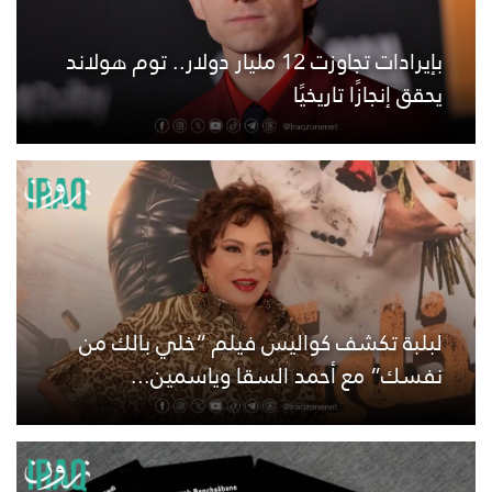
بإيرادات تجاوزت 12 مليار دولار.. توم هولاند
يحقق إنجازًا تاريخيًا
لبلبة تكشف كواليس فيلم “خلي بالك من
نفسك” مع أحمد السقا وياسمين...