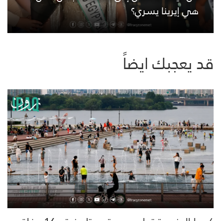
هي إيرينا يسري؟
قد يعجبك ايضاً