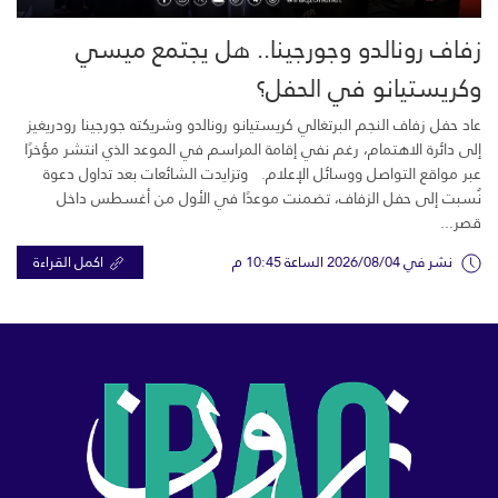
زفاف رونالدو وجورجينا.. هل يجتمع ميسي
وكريستيانو في الحفل؟
عاد حفل زفاف النجم البرتغالي كريستيانو رونالدو وشريكته جورجينا رودريغيز
إلى دائرة الاهتمام، رغم نفي إقامة المراسم في الموعد الذي انتشر مؤخرًا
عبر مواقع التواصل ووسائل الإعلام. وتزايدت الشائعات بعد تداول دعوة
نُسبت إلى حفل الزفاف، تضمنت موعدًا في الأول من أغسطس داخل
قصر...
نشر في 2026/08/04 الساعة 10:45 م
اكمل القراءة