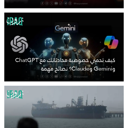
كيف تحمي خصوصية محادثاتك مع ChatGPT
وGemini وClaude؟ نصائح مهمة