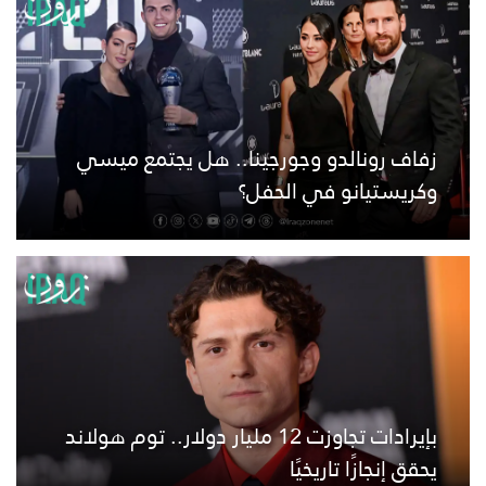
زفاف رونالدو وجورجينا.. هل يجتمع ميسي
وكريستيانو في الحفل؟
بإيرادات تجاوزت 12 مليار دولار.. توم هولاند
يحقق إنجازًا تاريخيًا