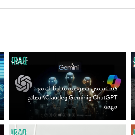
كيف تحمي خصوصية محادثاتك مع
ChatGPT وGemini وClaude؟ نصائح
مهمة