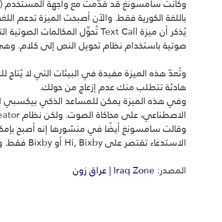
وكانت سامسونغ قد قدّمت مع واجهة المستخدم (ون 
باللغة الكورية فقط. والآن أصبحت الميزة تدعم ال
يُذكر أن ميزة
Text Call
تُحوِّل المكالمات الصوتية ا
صوتية باستخدام نظام تحويل النص إلى كلام. وهي
وتُعدّ هذه الميزة مفيدة في البيئات التي لا يُتاح 
هادئة تتطلب منك عدم إزعاج من حولك
.
وفي هذه الميزة يمكن للمساعد الذكي بيكسبي ال
الاصطناعي، على محاكاة الصوت. ولكن نظام
Bixby Custom Voice Creator
وقالت سامسونغ أيضًا في منشورها إنه أصبح بإمك
الاستدعاء تقتصر على
Hi, Bixby
أو
Bixby
فقط. ول
المصدر:
Iraq Zone | عراق زون