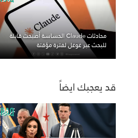
محادثات Claude الحساسة أصبحت قابلة
للبحث عبر غوغل لفترة مؤقتة
قد يعجبك ايضاً