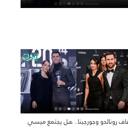
اف رونالدو وجورجينا.. هل يجتمع ميسي