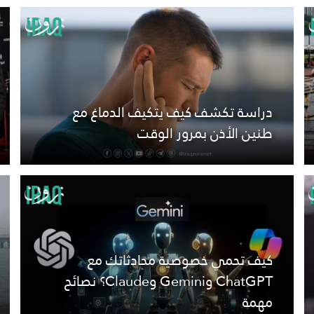
دراسة تكشف كيف يتكيف الدماغ مع
طنين الأذن بمرور الوقت
كيف تحمي خصوصية محادثاتك مع
ChatGPT وGemini وClaude؟ نصائح
مهمة