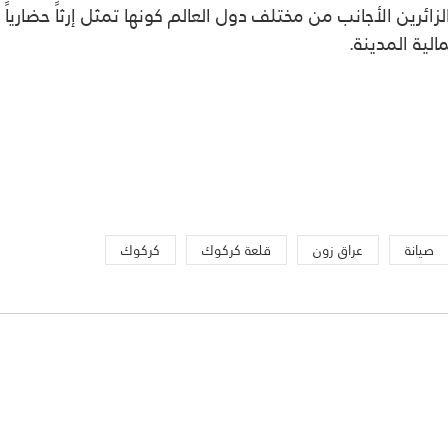
ائرين الأجانب من مختلف دول العالم كونها تمثل إرثاً حضارياً و
لية المدينة.
صيانة
عراق زون
قلعة كركوك
كركوك