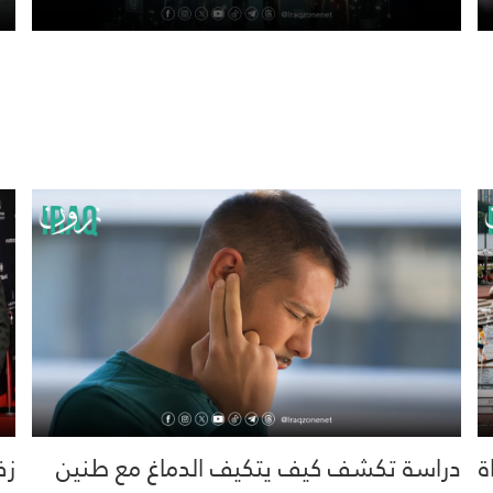
خية.. 16 وفاة
دراسة تكشف كيف يتكيف الدماغ مع طنين
زف