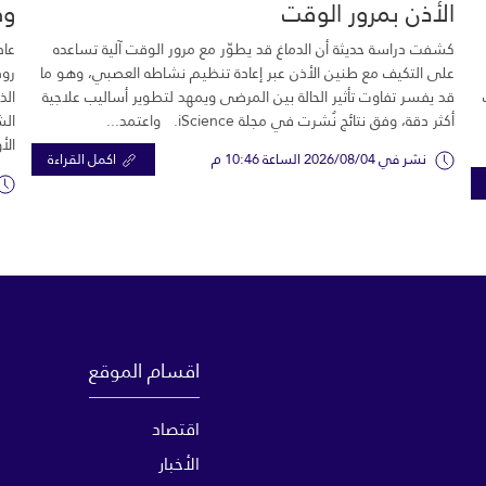
الأذن بمرور الوقت
وك
كشفت دراسة حديثة أن الدماغ قد يطوّر مع مرور الوقت آلية تساعده
عاد
على التكيف مع طنين الأذن عبر إعادة تنظيم نشاطه العصبي، وهو ما
رود
قد يفسر تفاوت تأثير الحالة بين المرضى ويمهد لتطوير أساليب علاجية
الذ
أكثر دقة، وفق نتائج نُشرت في مجلة iScience. واعتمد...
الش
الأ
نشر في 2026/08/04 الساعة 10:46 م
اكمل القراءة
اقسام الموقع
اقتصاد
الأخبار