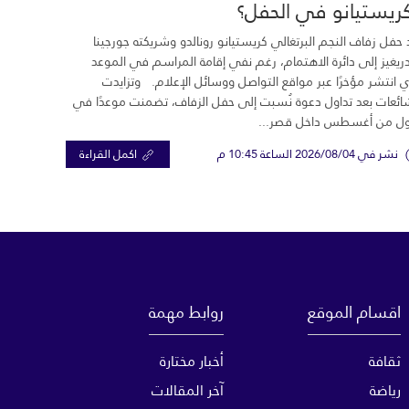
ريستيانو في الحفل؟
 حفل زفاف النجم البرتغالي كريستيانو رونالدو وشريكته جورجينا
ريغيز إلى دائرة الاهتمام، رغم نفي إقامة المراسم في الموعد
ي انتشر مؤخرًا عبر مواقع التواصل ووسائل الإعلام. وتزايدت
ائعات بعد تداول دعوة نُسبت إلى حفل الزفاف، تضمنت موعدًا في
ول من أغسطس داخل قصر...
نشر في 2026/08/04 الساعة 10:45 م
اكمل القراءة
اقسام الموقع
روابط مهمة
ثقافة
أخبار مختارة
رياضة
آخر المقالات