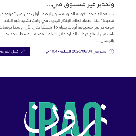
وتحذير غير مسبوق في...
تستعد العاصمة الكورية الجنوبية سول لإصدار أول تحذير من “موجة حر
شديدة” منذ اعتماد نظام الإنذار الجديد، في وقت تشهد فيه البلاد
موجة حر غير مسبوقة أودت بحياة 16 شخصًا حتى الآن، وسط توقعات
باستمرار ارتفاع درجات الحرارة خلال الأيام المقبلة. وسجلت مدينة
يانجسان،...
نشر في 2026/08/04 الساعة 10:47 م
اكمل القراءة