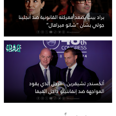
براد بيت يصعد معركته القانونية ضد أنجلينا
جولي بشأن “شاتو ميرافال”
ألكسندر تشيفرين.. الرجل الذي يقود
المواجهة ضد إنفانتينو داخل الفيفا