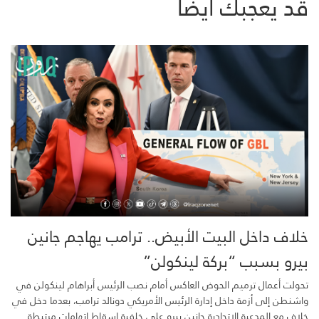
قد يعجبك ايضاً
خلاف داخل البيت الأبيض.. ترامب يهاجم جانين
بيرو بسبب “بركة لينكولن”
تحولت أعمال ترميم الحوض العاكس أمام نصب الرئيس أبراهام لينكولن في
واشنطن إلى أزمة داخل إدارة الرئيس الأمريكي دونالد ترامب، بعدما دخل في
خلاف مع المدعية الاتحادية جانين بيرو على خلفية إسقاط اتهامات مرتبطة