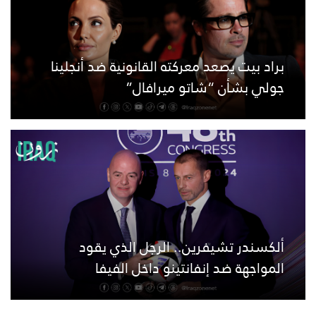
براد بيت يصعد معركته القانونية ضد أنجلينا
جولي بشأن “شاتو ميرافال”
ألكسندر تشيفرين.. الرجل الذي يقود
المواجهة ضد إنفانتينو داخل الفيفا