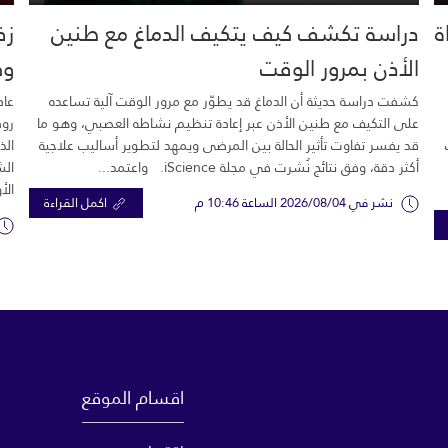
خية.. 16 وفاة
دراسة تكشف كيف يتكيف الدماغ مع طنين
زف
الأذن بمرور الوقت
وك
كشفت دراسة حديثة أن الدماغ قد يطوّر مع مرور الوقت آلية تساعده
عاد
على التكيف مع طنين الأذن عبر إعادة تنظيم نشاطه العصبي، وهو ما
رود
قد يفسر تفاوت تأثير الحالة بين المرضى ويمهد لتطوير أساليب علاجية
الذ
أكثر دقة، وفق نتائج نُشرت في مجلة iScience. واعتمد...
الش
الأ
نشر في 2026/08/04 الساعة 10:46 م
اكمل القراءة
اقسام الموقع