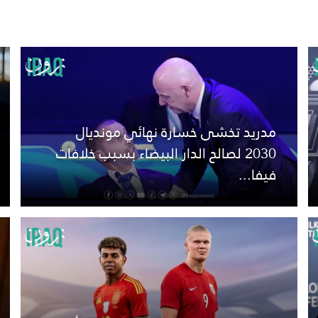
مدريد تخشى خسارة نهائي مونديال
2030 لصالح الدار البيضاء بسبب خلافات
فيفا...