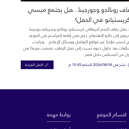
اف رونالدو وجورجينا.. هل يجتمع ميسي
ريستيانو في الحفل؟
 حفل زفاف النجم البرتغالي كريستيانو رونالدو وشريكته جورجينا
ريغيز إلى دائرة الاهتمام، رغم نفي إقامة المراسم في الموعد
ي انتشر مؤخرًا عبر مواقع التواصل ووسائل الإعلام. وتزايدت
ائعات بعد تداول دعوة نُسبت إلى حفل الزفاف، تضمنت موعدًا في
ول من أغسطس داخل قصر...
نشر في 2026/08/04 الساعة 10:45 م
اكمل القراءة
اقسام الموقع
روابط مهمة