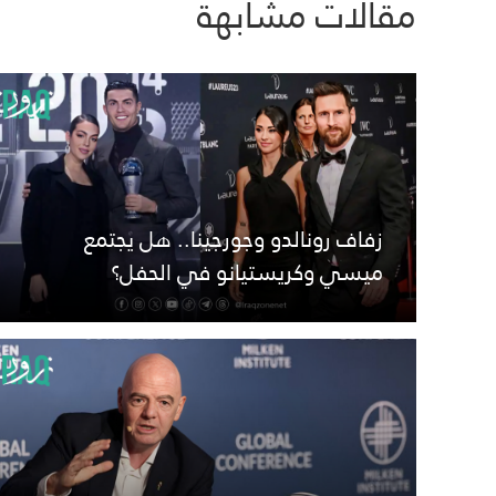
مقالات مشابهة
زفاف رونالدو وجورجينا.. هل يجتمع
ميسي وكريستيانو في الحفل؟