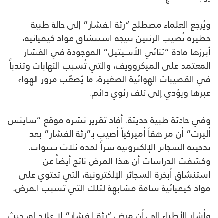
ويُرجع العلماء مصطلح “رئة الفشار” إلى حالة طبية
خطيرة تُصيب الرئتين نتيجة استنشاق مواد كيميائية،
أبرزها مادة “ثنائي الأسيتيل” الموجودة في الفشار
المعتمد على الميكروويف، والتي تُسبب التهابات وتندباً
في القصيبات الهوائية الصغيرة، ما يُصعّب مرور الهواء
عبرها ويؤدي إلى تلف رئوي دائم.
وفي حادثة طبية حديثة، أفاد تقرير نشره موقع “ساينس
أليرت” أن مراهقاً أميركياً أصيب بـ”رئة الفشار” بعد
تدخينه السجائر الإلكترونية سراً لمدة ثلاث سنوات.
وكشفت الدراسات أن هذا المرض ناتج أيضاً عن
استنشاق أبخرة السجائر الإلكترونية، التي تحتوي على
مواد كيميائية سامة مشابهة لتلك التي تسبب المرض.
وأشار الأطباء إلى أن مرض “رئة الفشار” لا علاج له، حيث