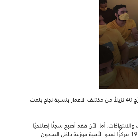
أعلنت وزارة العدل، عن توزيع نتائج دراسة محو الأمية على نزلاء سجن بغداد المركزي (أبو غريب سابقًا)، مؤكدة تخرّج 40 نزيلاً من مختلف الأعمار بنسبة نجاح بلغت
والانتهاكات، أما الآن فقد أصبح سجنًا إصلاحيًا
يُعنى بالتأهيل والتعليم”، مشيرًا إلى أن هذا الإنجاز تحقق بجهود مشتركة بين وزارتي العدل والتربية، حيث توجد 19 مركزًا لمحو الأمية موزعة داخل السجون