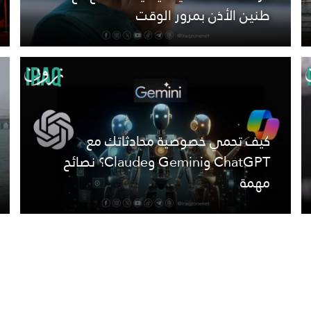
طنين الأذن بمرور الوقت
كيف تحمي خصوصية محادثاتك مع
ChatGPT وGemini وClaude؟ نصائح
مهمة