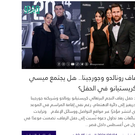
اف رونالدو وجورجينا.. هل يجتمع ميسي
ريستيانو في الحفل؟
 حفل زفاف النجم البرتغالي كريستيانو رونالدو وشريكته جورجينا
ريغيز إلى دائرة الاهتمام، رغم نفي إقامة المراسم في الموعد
ي انتشر مؤخرًا عبر مواقع التواصل ووسائل الإعلام. وتزايدت
ائعات بعد تداول دعوة نُسبت إلى حفل الزفاف، تضمنت موعدًا في
ول من أغسطس داخل قصر...
نشر في 2026/08/04 الساعة 10:45 م
اكمل القراءة