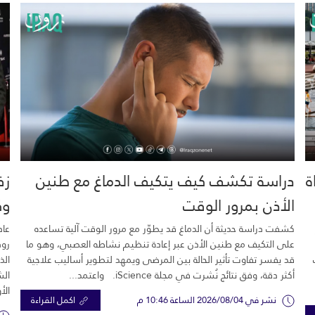
خية.. 16 وفاة
دراسة تكشف كيف يتكيف الدماغ مع طنين
زف
الأذن بمرور الوقت
وك
كشفت دراسة حديثة أن الدماغ قد يطوّر مع مرور الوقت آلية تساعده
عاد
على التكيف مع طنين الأذن عبر إعادة تنظيم نشاطه العصبي، وهو ما
رود
قد يفسر تفاوت تأثير الحالة بين المرضى ويمهد لتطوير أساليب علاجية
الذ
أكثر دقة، وفق نتائج نُشرت في مجلة iScience. واعتمد...
الش
الأ
نشر في 2026/08/04 الساعة 10:46 م
اكمل القراءة