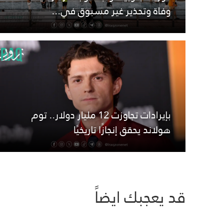
وفاة وتحذير غير مسبوق في...
بإيرادات تجاوزت 12 مليار دولار.. توم
هولاند يحقق إنجازًا تاريخيًا
قد يعجبك ايضاً