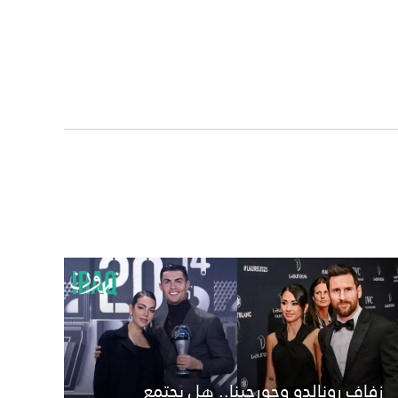
زفاف رونالدو وجورجينا.. هل يجتمع