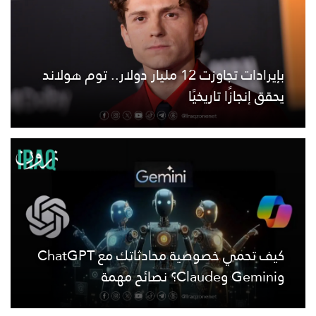
بإيرادات تجاوزت 12 مليار دولار.. توم هولاند
يحقق إنجازًا تاريخيًا
كيف تحمي خصوصية محادثاتك مع ChatGPT
وGemini وClaude؟ نصائح مهمة