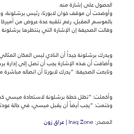
الحصول على إشارة منه.
وأوضحت أن موقف خوان لابورتا، رئيس برشلونة، وا
بالموسم المقبل، رغم تلقيه عدة عروض من أميركا 
وقالت الصحيفة إن الإشارة التي ينتظرها برشلونة م
ويدرك برشلونة جيداً أن النادي ليس المكان المثالي
وأضافت أن هذه الإشارة يجب أن تصل إلى إدارة برش
وتابعت الصحيفة: “يدرك لابورتا أن اتصاله مباشرة
وأكملت: “تظل خطة برشلونة لاستعادة ميسي كما هي
وختمت: “يجب أيضاً أن يقبل ميسي، في حالة عودته، د
المصدر:
Iraq Zone | عراق زون