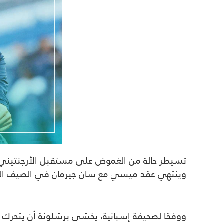
تسيطر حالة من الغموض على مستقبل الأرجنتيني 
وينتهي عقد ميسي مع سان جيرمان في الصيف المقب
ووفقا لصحيفة إسبانية، يخشى برشلونة أن يتحرك خ