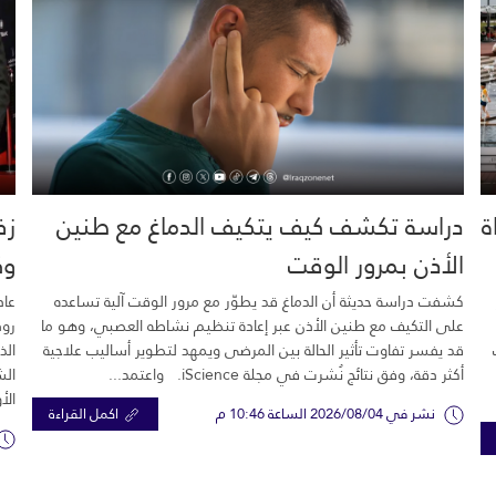
خية.. 16 وفاة
دراسة تكشف كيف يتكيف الدماغ مع طنين
زف
الأذن بمرور الوقت
وك
كشفت دراسة حديثة أن الدماغ قد يطوّر مع مرور الوقت آلية تساعده
عاد
على التكيف مع طنين الأذن عبر إعادة تنظيم نشاطه العصبي، وهو ما
رود
قد يفسر تفاوت تأثير الحالة بين المرضى ويمهد لتطوير أساليب علاجية
الذ
أكثر دقة، وفق نتائج نُشرت في مجلة iScience. واعتمد...
الش
الأ
نشر في 2026/08/04 الساعة 10:46 م
اكمل القراءة