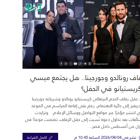
اف رونالدو وجورجينا.. هل يجتمع ميسي
ريستيانو في الحفل؟
 حفل زفاف النجم البرتغالي كريستيانو رونالدو وشريكته جورجينا
ريغيز إلى دائرة الاهتمام، رغم نفي إقامة المراسم في الموعد
ي انتشر مؤخرًا عبر مواقع التواصل ووسائل الإعلام. وتزايدت
ائعات بعد تداول دعوة نُسبت إلى حفل الزفاف، تضمنت موعدًا في
ول من أغسطس داخل قصر...
نشر في 2026/08/04 الساعة 10:45 م
اكمل القراءة