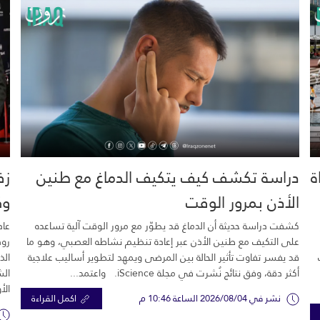
خية.. 16 وفاة
دراسة تكشف كيف يتكيف الدماغ مع طنين
زف
الأذن بمرور الوقت
وك
كشفت دراسة حديثة أن الدماغ قد يطوّر مع مرور الوقت آلية تساعده
عاد
على التكيف مع طنين الأذن عبر إعادة تنظيم نشاطه العصبي، وهو ما
رود
قد يفسر تفاوت تأثير الحالة بين المرضى ويمهد لتطوير أساليب علاجية
الذ
أكثر دقة، وفق نتائج نُشرت في مجلة iScience. واعتمد...
الش
الأ
نشر في 2026/08/04 الساعة 10:46 م
اكمل القراءة