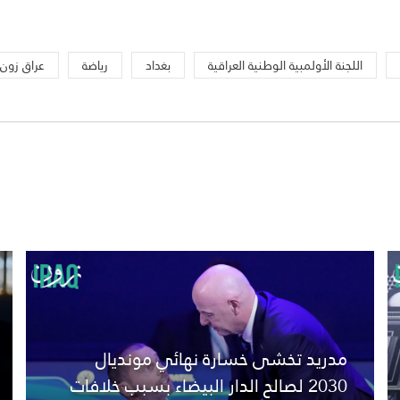
اللجنة الأولمبية الوطنية العراقية
بغداد
رياضة
عراق زون
مدريد تخشى خسارة نهائي مونديال
2030 لصالح الدار البيضاء بسبب خلافات