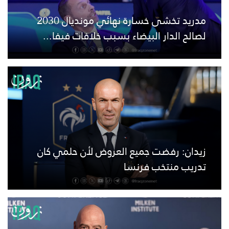
مدريد تخشى خسارة نهائي مونديال 2030
لصالح الدار البيضاء بسبب خلافات فيفا...
زيدان: رفضت جميع العروض لأن حلمي كان
تدريب منتخب فرنسا