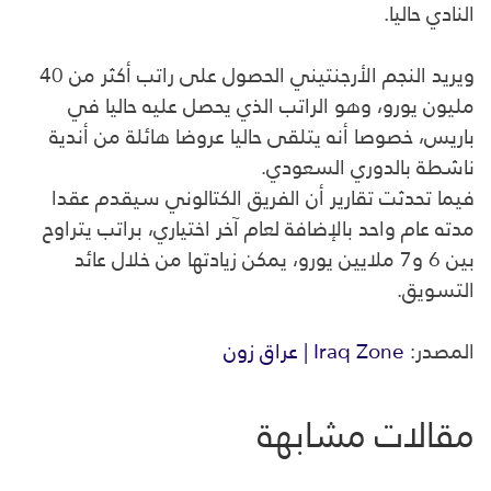
النادي حاليا.
ويريد النجم الأرجنتيني الحصول على راتب أكثر من 40
مليون يورو، وهو الراتب الذي يحصل عليه حاليا في
باريس، خصوصا أنه يتلقى حاليا عروضا هائلة من أندية
ناشطة بالدوري السعودي.
فيما تحدثت تقارير أن الفريق الكتالوني سيقدم عقدا
مدته عام واحد بالإضافة لعام آخر اختياري، براتب يتراوح
بين 6 و7 ملايين يورو، يمكن زيادتها من خلال عائد
التسويق.
المصدر:
Iraq Zone | عراق زون
مقالات مشابهة