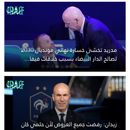
مدريد تخشى خسارة نهائي مونديال 2030
لصالح الدار البيضاء بسبب خلافات فيفا...
زيدان: رفضت جميع العروض لأن حلمي كان