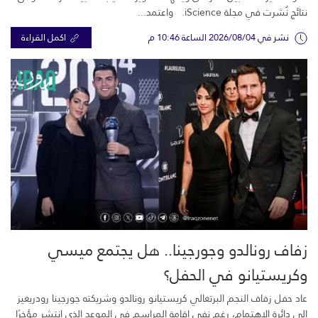
نتائج نُشرت في مجلة iScience. واعتمد...
نشر في 2026/08/04 الساعة 10:46 م
اكمل القراءة
زفاف رونالدو وجورجينا.. هل يجتمع ميسي
وكريستيانو في الحفل؟
عاد حفل زفاف النجم البرتغالي كريستيانو رونالدو وشريكته جورجينا رودريغيز
إلى دائرة الاهتمام، رغم نفي إقامة المراسم في الموعد الذي انتشر مؤخرًا