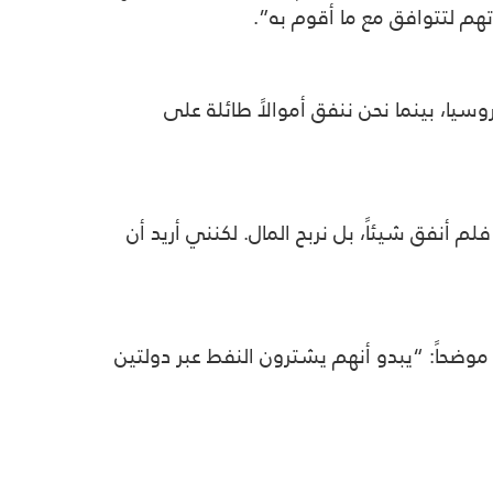
م لتتوافق مع ما أقوم به”.
يا، بينما نحن ننفق أموالاً طائلة على
لسي، وهذا أمر مذهل حقًا. بايدن أنفق 350 مليار دولار، أما أنا فلم أنفق شيئاً، بل نربح المال. لكنني أريد أن
وضحاً: “يبدو أنهم يشترون النفط عبر دولتين