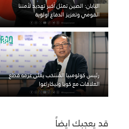
اليابان: الصين تمثل أكبر تهديد لأمننا
القومي وتعزيز الدفاع أولوية
رئيس كولومبيا المنتخب يعلن عزمه قطع
العلاقات مع كوبا ونيكاراغوا
قد يعجبك ايضاً