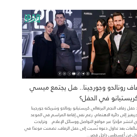
اف رونالدو وجورجينا.. هل يجتمع ميسي
ريستيانو في الحفل؟
 حفل زفاف النجم البرتغالي كريستيانو رونالدو وشريكته جورجينا
ريغيز إلى دائرة الاهتمام، رغم نفي إقامة المراسم في الموعد
ي انتشر مؤخرًا عبر مواقع التواصل ووسائل الإعلام. وتزايدت
ائعات بعد تداول دعوة نُسبت إلى حفل الزفاف، تضمنت موعدًا في
ول من أغسطس داخل قصر...