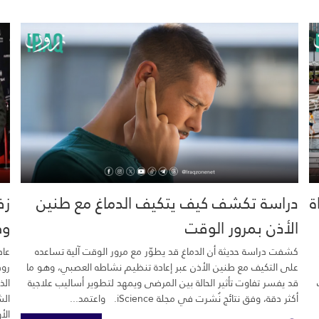
خية.. 16 وفاة
دراسة تكشف كيف يتكيف الدماغ مع طنين
زف
الأذن بمرور الوقت
وك
كشفت دراسة حديثة أن الدماغ قد يطوّر مع مرور الوقت آلية تساعده
عاد
على التكيف مع طنين الأذن عبر إعادة تنظيم نشاطه العصبي، وهو ما
رود
قد يفسر تفاوت تأثير الحالة بين المرضى ويمهد لتطوير أساليب علاجية
الذ
أكثر دقة، وفق نتائج نُشرت في مجلة iScience. واعتمد...
الش
الأ