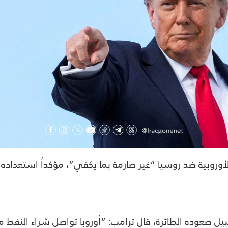
 الأوروبية ضد روسيا “غير صارمة بما يكفي”، مؤكداً استعدا
صعوده الطائرة، قال ترامب: “أوروبا تواصل شراء النفط من ر