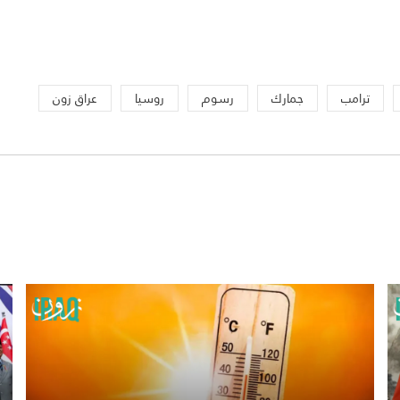
ترامب
جمارك
رسوم
روسيا
عراق زون