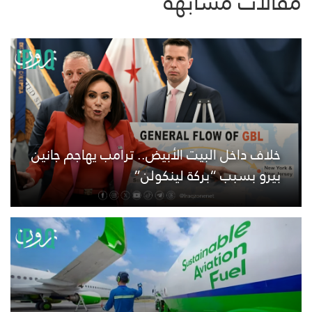
مقالات مشابهة
خلاف داخل البيت الأبيض.. ترامب يهاجم جانين
بيرو بسبب “بركة لينكولن”