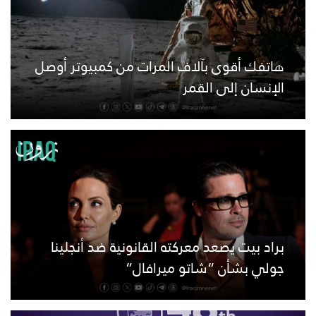
هاتفك أقوى بآلاف المرات من كمبيوتر أوصل
الإنسان إلى القمر
براد بيت يصعد معركته القانونية ضد أنجلينا
جولي بشأن “شاتو ميرافال”