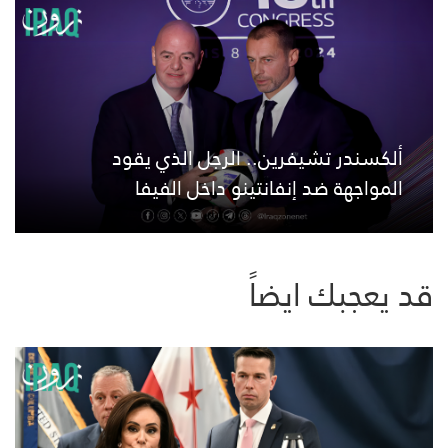
ألكسندر تشيفرين.. الرجل الذي يقود
المواجهة ضد إنفانتينو داخل الفيفا
قد يعجبك ايضاً