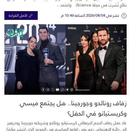
نتائج نُشرت في مجلة iScience. واعتمد...
نشر في 2026/08/04 الساعة 10:46 م
اكمل القراءة
زفاف رونالدو وجورجينا.. هل يجتمع ميسي
وكريستيانو في الحفل؟
عاد حفل زفاف النجم البرتغالي كريستيانو رونالدو وشريكته جورجينا رودريغيز
إلى دائرة الاهتمام، رغم نفي إقامة المراسم في الموعد الذي انتشر مؤخرًا