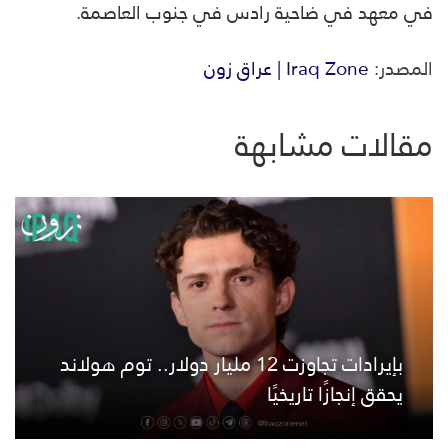
في معهد في ضاحية رادس في جنوب العاصمة.
المصدر:
Iraq Zone | عراق زون
مقالات مشابهة
بإيرادات تجاوزت 12 مليار دولار.. توم هولاند
يحقق إنجازًا تاريخيًا