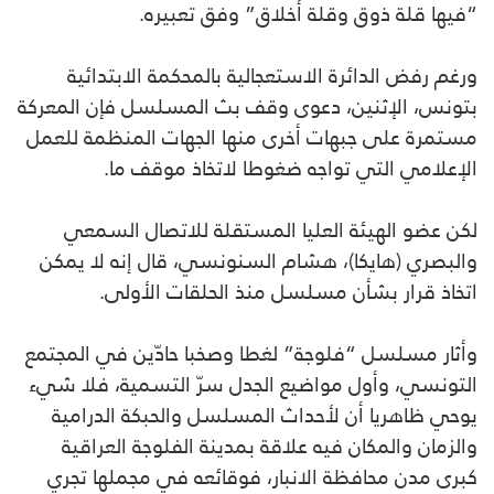
“فيها قلة ذوق وقلة أخلاق” وفق تعبيره.
ورغم رفض الدائرة الاستعجالية بالمحكمة الابتدائية
بتونس، الإثنين، دعوى وقف بث المسلسل فإن المعركة
مستمرة على جبهات أخرى منها الجهات المنظمة للعمل
الإعلامي التي تواجه ضغوطا لاتخاذ موقف ما.
لكن عضو الهيئة العليا المستقلة للاتصال السمعي
والبصري (هايكا)، هشام السنونسي، قال إنه لا يمكن
اتخاذ قرار بشأن مسلسل منذ الحلقات الأولى.
وأثار مسلسل “فلوجة” لغطا وصخبا حادّين في المجتمع
التونسي، وأول مواضيع الجدل سرّ التسمية، فلا شيء
يوحي ظاهريا أن لأحداث المسلسل والحبكة الدرامية
والزمان والمكان فيه علاقة بمدينة الفلوجة العراقية
كبرى مدن محافظة الانبار، فوقائعه في مجملها تجري