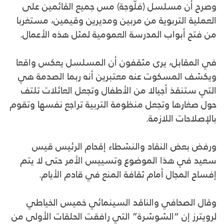
وصرح أن مسلسل (فلّوجة) مس جميع القائمين على
العملية التربوية من مربين ومديرين وقيمين، مستغربا
من فتح أبواب المدرسة العمومية لمثل هذه الأعمال.
في المقابل، يرى مثقفون أن المسلسل يعكس واقعا
ويكشف المسكوت عنه معتبرين أنه ربما الصدمة هي
التي ستنقذ أجيالا من الأطفال وتجعل العائلات تلتف
حول صغارها وتجعل منظومة التربية تراجع نفسها وتقوم
بالإصلاحات اللازمة.
ورفض بعض النقاد والنشطاء إقحام الرئيس قيس
سعيد في هذا الموضوع وتسييس الأمر حتى لا يتم
إفساح المجال أمام ثقافة المنع في قادم الأيام.
وقال الصحافي والناقد السينمائي خميس الخياطي
لرويترز إن “الشوشرة” التي رافقت الحلقات الأولى من