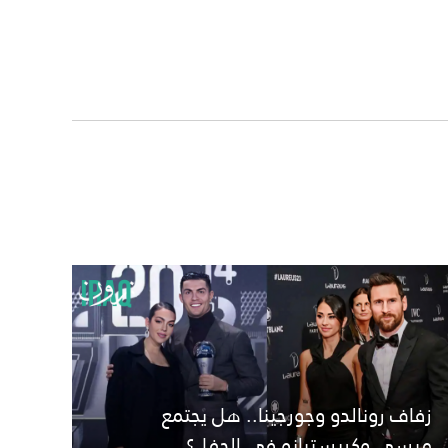
زفاف رونالدو وجورجينا.. هل يجتمع
ميسي وكريستيانو في الحفل؟