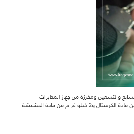
سابع والتسعين ومفرزة من جهاز المخابرات
الوطني من ملاحقة تجار مخدرات وقال في تصريح انه تم ضبط أربعة كيلو غرام من المواد المخدرة 2 كيلو غرام من مادة الكرستال و2 كيلو غرام من مادة الحشيشة