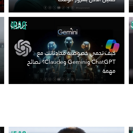
كيف تحمي خصوصية محادثاتك مع
ChatGPT وGemini وClaude؟ نصائح
مهمة