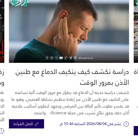
خية.. 16 وفاة
دراسة تكشف كيف يتكيف الدماغ مع طنين
زف
الأذن بمرور الوقت
وك
كشفت دراسة حديثة أن الدماغ قد يطوّر مع مرور الوقت آلية تساعده
عاد
على التكيف مع طنين الأذن عبر إعادة تنظيم نشاطه العصبي، وهو ما
رود
قد يفسر تفاوت تأثير الحالة بين المرضى ويمهد لتطوير أساليب علاجية
الذ
أكثر دقة، وفق نتائج نُشرت في مجلة iScience. واعتمد...
الش
الأ
نشر في 2026/08/04 الساعة 10:46 م
اكمل القراءة