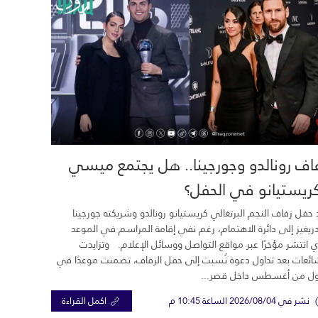
اف رونالدو وجورجينا.. هل يجتمع ميسي
ريستيانو في الحفل؟
 حفل زفاف النجم البرتغالي كريستيانو رونالدو وشريكته جورجينا
ريغيز إلى دائرة الاهتمام، رغم نفي إقامة المراسم في الموعد
ي انتشر مؤخرًا عبر مواقع التواصل ووسائل الإعلام. وتزايدت
ائعات بعد تداول دعوة نُسبت إلى حفل الزفاف، تضمنت موعدًا في
ول من أغسطس داخل قصر...
نشر في 2026/08/04 الساعة 10:45 م
اكمل القراءة