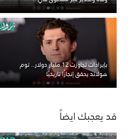
بإيرادات تجاوزت 12 مليار دولار.. توم
هولاند يحقق إنجازًا تاريخيًا
قد يعجبك ايضاً