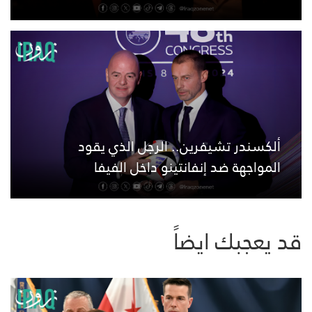
ألكسندر تشيفرين.. الرجل الذي يقود
المواجهة ضد إنفانتينو داخل الفيفا
قد يعجبك ايضاً