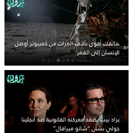
هاتفك أقوى بآلاف المرات من كمبيوتر أوصل
الإنسان إلى القمر
براد بيت يصعد معركته القانونية ضد أنجلينا
جولي بشأن “شاتو ميرافال”