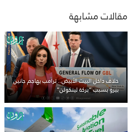
مقالات مشابهة
خلاف داخل البيت الأبيض.. ترامب يهاجم جانين
بيرو بسبب “بركة لينكولن”