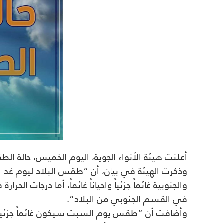
أعلنت هيئة الأنواء الجوية، اليوم الخميس، حالة الط
وذكرت الهيئة في بيان، أن “طقس البلاد ليوم غ
والجنوبية غائماً جزئياً واحياناً غائماً، أما درجا
في القسم الجنوبي من البلاد”.
وأضافت أن “طقس يوم السبت سيكون غائماً جزئياً و