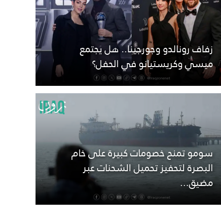
زفاف رونالدو وجورجينا.. هل يجتمع
ميسي وكريستيانو في الحفل؟
سومو تمنح خصومات كبيرة على خام
البصرة لتحفيز تحميل الشحنات عبر
مضيق...