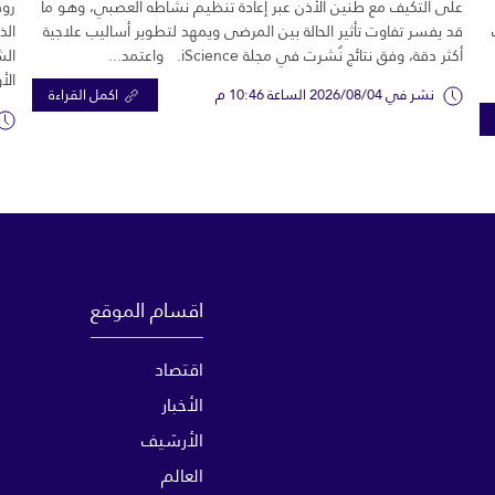
على التكيف مع طنين الأذن عبر إعادة تنظيم نشاطه العصبي، وهو ما
رود
قد يفسر تفاوت تأثير الحالة بين المرضى ويمهد لتطوير أساليب علاجية
الذ
أكثر دقة، وفق نتائج نُشرت في مجلة iScience. واعتمد...
الش
الأ
نشر في 2026/08/04 الساعة 10:46 م
اكمل القراءة
اقسام الموقع
اقتصاد
الأخبار
الأرشيف
العالم