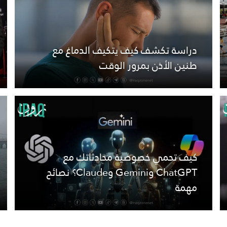
دراسة تكشف كيف يتكيف الدماغ مع
طنين الأذن بمرور الوقت
كيف تحمي خصوصية محادثاتك مع
ChatGPT وGemini وClaude؟ نصائح
مهمة