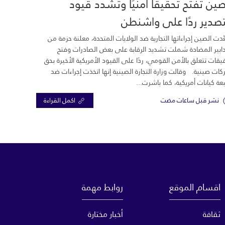
صين تفتح تحقيقًا أمنيًا وتشدد قيود
تصدير ردًا على واشنطن
دت الصين إجراءاتها التجارية ضد الولايات المتحدة، معلنة حزمة من
دابير المضادة شملت تشديد الرقابة على بعض الصادرات وفتح
يقات تتعلق بالأمن القومي، ردًا على القيود الأمريكية الأخيرة بحق
ات صينية. وقالت وزارة التجارة الصينية إنها اتخذت إجراءات ضد
ة كيانات أمريكية، كما باشرت...
نشر قبل ساعات مضت
اكمل القراءة
اقسام الموقع
روابط مهمة
ثقافة
أخبار مختارة