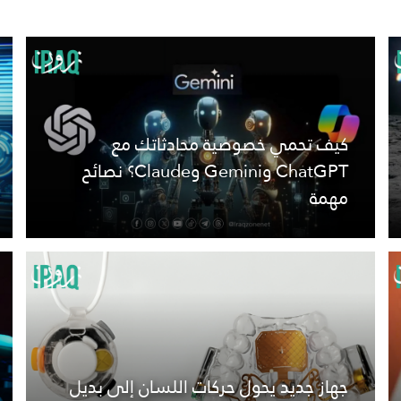
كيف تحمي خصوصية محادثاتك مع
ChatGPT وGemini وClaude؟ نصائح
مهمة
جهاز جديد يحول حركات اللسان إلى بديل