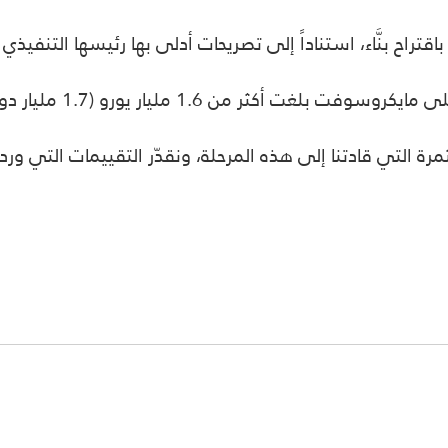
تراح بنَّاء، استناداً إلى تصريحات أدلى بها رئيسها التنفيذ
ورو (1.7 مليار دولار) في العقد الماضي، ستراقب التسوية
 التي قادتنا إلى هذه المرحلة، ونقدّر التقييمات التي وردت