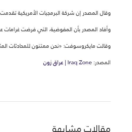
وقال المصدر إن شركة البرمجيات الأمريكية تقدمت باق
وأفاد المصدر بأن المفوضية، التي فرضت غرامات على مايكروسوفت بلغت أكثر من 1.6 مليار ي
وقالت مايكروسوفت: «نحن ممتنون للمحادثات المثمرة
المصدر:
Iraq Zone | عراق زون
مقالات مشابهة