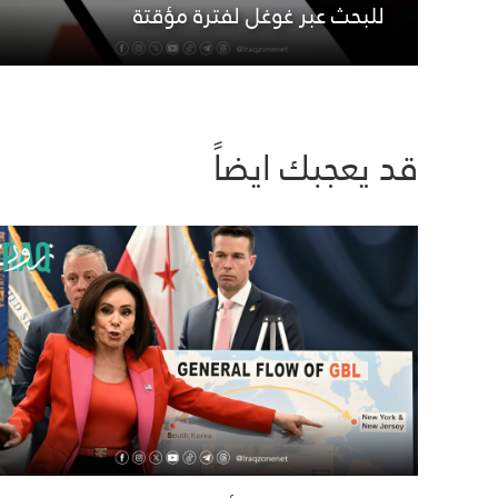
للبحث عبر غوغل لفترة مؤقتة
قد يعجبك ايضاً