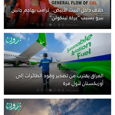
خلاف داخل البيت الأبيض.. ترامب يهاجم جانين
بيرو بسبب “بركة لينكولن”
العراق يقترب من تصدير وقود الطائرات إلى
أوزبكستان لأول مرة