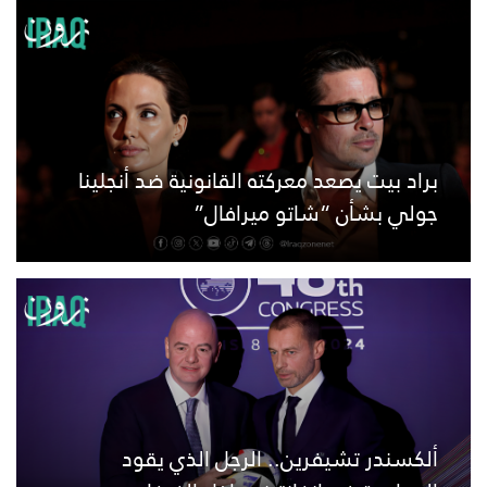
براد بيت يصعد معركته القانونية ضد أنجلينا
جولي بشأن “شاتو ميرافال”
ألكسندر تشيفرين.. الرجل الذي يقود