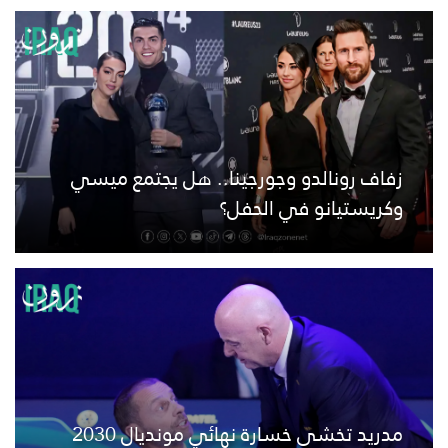
زفاف رونالدو وجورجينا.. هل يجتمع ميسي
وكريستيانو في الحفل؟
مدريد تخشى خسارة نهائي مونديال 2030