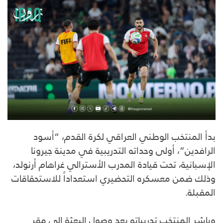
بدأ المنتخب الوطني العراقي لكرة القدم، “أسود
الرافدين”، أولى وحداته التدريبية في مدينة جيرونا
الإسبانية، تحت قيادة المدرب الأسترالي غراهام أرنولد،
وذلك ضمن معسكره التحضيري استعداداً للاستحقاقات
المقبلة.
وباشر المنتخب تدريباته بعد وصول البعثة إلى مقر