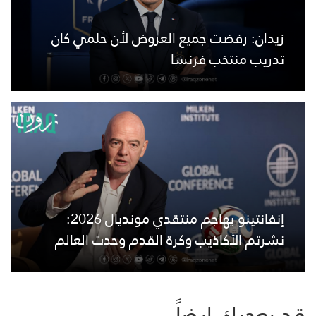
زيدان: رفضت جميع العروض لأن حلمي كان
تدريب منتخب فرنسا
إنفانتينو يهاجم منتقدي مونديال 2026:
نشرتم الأكاذيب وكرة القدم وحدت العالم
قد يعجبك ايضاً