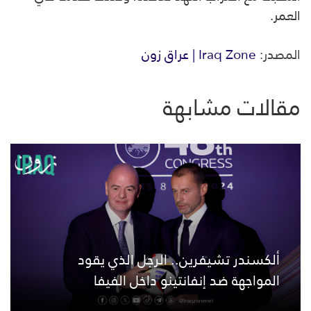
العمر.
المصدر:
Iraq Zone | عراق زون
مقالات مشابهة
ألكسندر تشيفرين.. الرجل الذي يقود
المواجهة ضد إنفانتينو داخل الفيفا