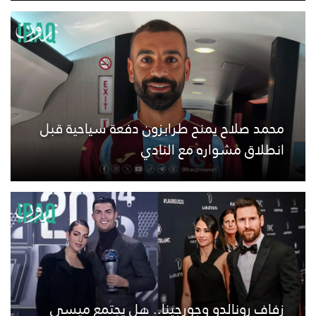
محمد صلاح يمنح طرابزون دفعة سياحية قبل
انطلاق مشواره مع النادي
زفاف رونالدو وجورجينا.. هل يجتمع ميسي