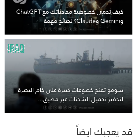
كيف تحمي خصوصية محادثاتك مع ChatGPT
وGemini وClaude؟ نصائح مهمة
سومو تمنح خصومات كبيرة على خام البصرة
لتحفيز تحميل الشحنات عبر مضيق...
قد يعجبك ايضاً