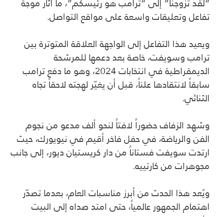
“لقد تزوجنا” إلى “ترامب هو رئيسكم”، ما أثار موجة
تفاعل وتعليقات واسعة على مواقع التواصل.
ويعيد هذا التفاعل إلى الواجهة العلاقة المتوترة بين
ترامب وسويفت، خاصة بعد دعمها للمرشحة
الديمقراطية في انتخابات 2024، وهو ما دفع ترامب
سابقاً لانتقادها علناً، قبل أن يغيّر لهجته لاحقاً تجاه
الثنائي.
وشهد الزفاف حضوراً لافتاً لنحو ألف مدعو من نجوم
الفن والرياضة، في حفل فاخر أقيم في نيويورك، حيث
ارتدت سويفت فستاناً من دار كريستيان ديور، إلى جانب
مجوهرات من كارتييه.
ويُعد هذا الحدث من أبرز مناسبات العام، بعدما تصدّر
اهتمام الجمهور عالمياً، حتى امتد صداه إلى البيت