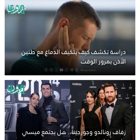
دراسة تكشف كيف يتكيف الدماغ مع طنين
الأذن بمرور الوقت
زفاف رونالدو وجورجينا.. هل يجتمع ميسي