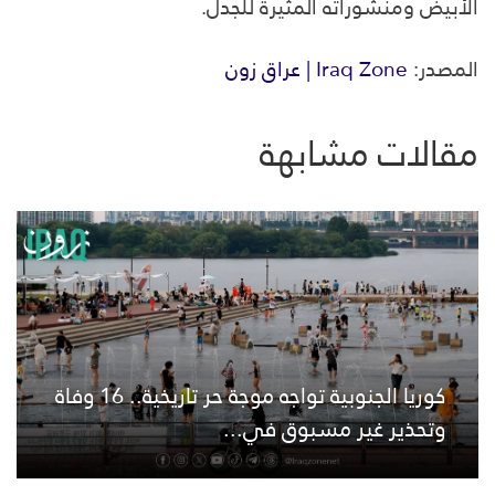
الأبيض ومنشوراته المثيرة للجدل.
المصدر:
Iraq Zone | عراق زون
مقالات مشابهة
كوريا الجنوبية تواجه موجة حر تاريخية.. 16 وفاة
وتحذير غير مسبوق في...