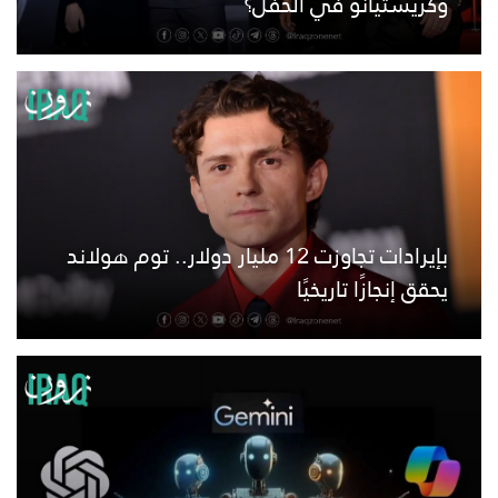
وكريستيانو في الحفل؟
بإيرادات تجاوزت 12 مليار دولار.. توم هولاند
يحقق إنجازًا تاريخيًا