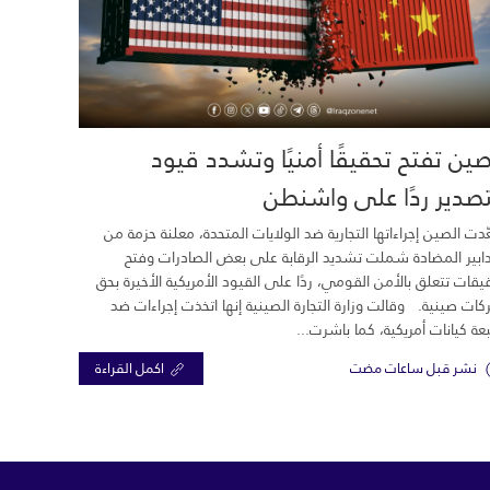
صين تفتح تحقيقًا أمنيًا وتشدد قيود
تصدير ردًا على واشنطن
دت الصين إجراءاتها التجارية ضد الولايات المتحدة، معلنة حزمة من
دابير المضادة شملت تشديد الرقابة على بعض الصادرات وفتح
يقات تتعلق بالأمن القومي، ردًا على القيود الأمريكية الأخيرة بحق
ات صينية. وقالت وزارة التجارة الصينية إنها اتخذت إجراءات ضد
ة كيانات أمريكية، كما باشرت...
نشر قبل ساعات مضت
اكمل القراءة