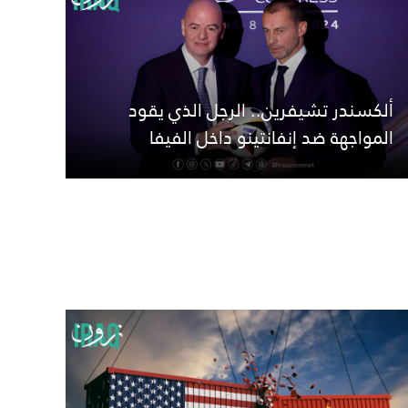
ألكسندر تشيفرين.. الرجل الذي يقود
المواجهة ضد إنفانتينو داخل الفيفا