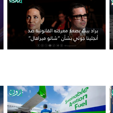
براد بيت يصعد معركته القانونية ضد
أنجلينا جولي بشأن “شاتو ميرافال”