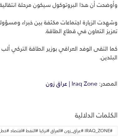
وأوضحت أن هذا البروتوكول سيكون مرحلة انتقالية نحو 
وشهدت الزيارة اجتماعات مكثفة بين خبراء ومسؤولين
تعزيز التعاون في قطاع الطاقة.
كما التقى الوفد العراقي بوزير الطاقة التركي ألب
البلدين.
المصدر:
Iraq Zone | عراق زون
الكلمات الدلالية
#IRAQ_ZONE #عراق_زون #العراق #تركيا #النفط #اقتصاد #خط_الأنابيب #أخبار_العراق #بغداد #الطاقة