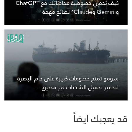
كيف تحمي خصوصية محادثاتك مع ChatGPT
وGemini وClaude؟ نصائح مهمة
سومو تمنح خصومات كبيرة على خام البصرة
لتحفيز تحميل الشحنات عبر مضيق...
قد يعجبك ايضاً