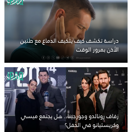
دراسة تكشف كيف يتكيف الدماغ مع طنين
الأذن بمرور الوقت
زفاف رونالدو وجورجينا.. هل يجتمع ميسي
وكريستيانو في الحفل؟