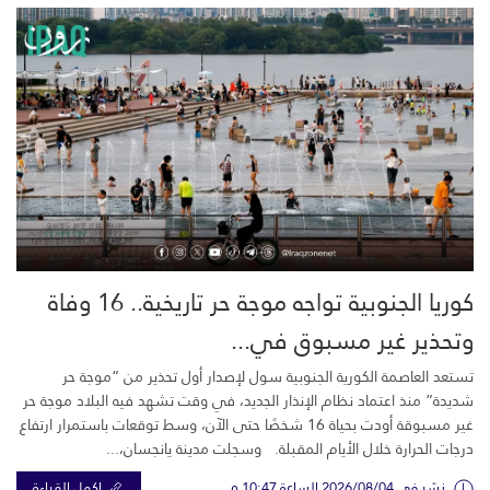
كوريا الجنوبية تواجه موجة حر تاريخية.. 16 وفاة
وتحذير غير مسبوق في...
تستعد العاصمة الكورية الجنوبية سول لإصدار أول تحذير من “موجة حر
شديدة” منذ اعتماد نظام الإنذار الجديد، في وقت تشهد فيه البلاد موجة حر
غير مسبوقة أودت بحياة 16 شخصًا حتى الآن، وسط توقعات باستمرار ارتفاع
درجات الحرارة خلال الأيام المقبلة. وسجلت مدينة يانجسان،...
نشر في 2026/08/04 الساعة 10:47 م
اكمل القراءة